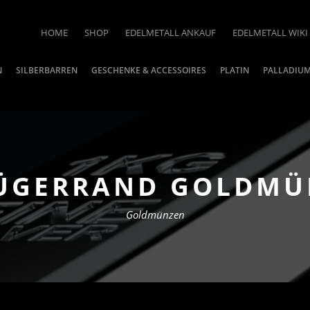
HOME
SHOP
EDELMETALL ANKAUF
EDELMETALL WIKI
N
SILBERBARREN
GESCHENKE & ACCESSOIRES
PLATIN
PALLADIU
RÜGERRAND GOLDMÜN
Goldmünzen