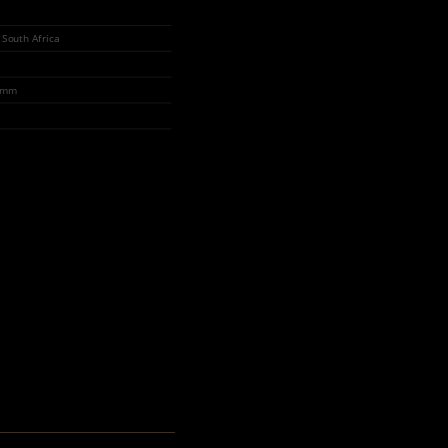
 South Africa
6 mm