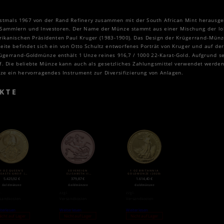
tmals 1967 von der Rand Refinery zusammen mit der South African Mint herausgebr
er Sammlern und Investoren. Der Name der Münze stammt aus einer Mischung der l
ikanischen Präsidenten Paul Kruger (1983-1900). Das Design der Krügerrand-Münze
eite befindet sich ein von Otto Schultz entworfenes Porträt von Kruger und auf de
rügerrand-Goldmünze enthält 1 Unze reines 916,7 / 1000 22-Karat-Gold. Aufgrund 
f. Die beliebte Münze kann auch als gesetzliches Zahlungsmittel verwendet werden
ünze ein hervorragendes Instrument zur Diversifizierung von Anlagen.
KTE
1 OZ QUEEN’S
SOVEREIGN
1 OZ BRITANNIA
BEASTS GREIF |
ELISABETH II
GOLDMÜNZE (2020)
GOLD | 2017
GOLDMÜNZE (2020)
5.425,92
€
379,87
€
1.614,40
€
Goldmünzen
Goldmünzen
Goldmünzen
l.
zzgl.
zzgl.
sandkosten
Versandkosten
Versandkosten
terlesen
Weiterlesen
Weiterlesen
icht auf Lager
Nicht auf Lager
Nicht auf Lager