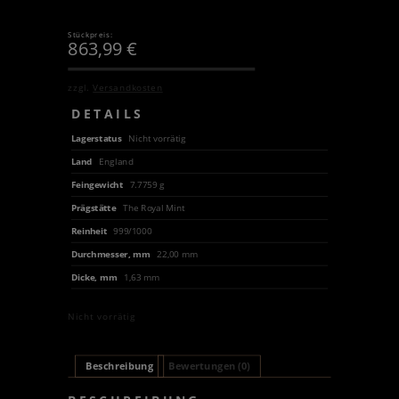
Stückpreis:
863,99
€
zzgl.
Versandkosten
DETAILS
Lagerstatus
Nicht vorrätig
Land
England
Feingewicht
7.7759 g
Prägstätte
The Royal Mint
Reinheit
999/1000
Durchmesser, mm
22,00 mm
Dicke, mm
1,63 mm
Nicht vorrätig
Beschreibung
Bewertungen (0)