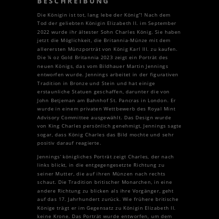
BESCHREIBUNG
Die Königin ist tot, lang lebe der König“! Nach dem
Tod der geliebten Königin Elizabeth II. im September
2022 wurde ihr ältester Sohn Charles König. Sie haben
jetzt die Möglichkeit, die Britannia-Münze mit dem
allerersten Münzporträt von König Karl III. zu kaufen.
Die ¼ oz Gold Britannia 2023 zeigt ein Porträt des
neuen Königs, das vom Bildhauer Martin Jennings
entworfen wurde. Jennings arbeitet in der figurativen
Tradition in Bronze und Stein und hat einige
erstaunliche Statuen geschaffen, darunter die von
John Betjeman am Bahnhof St. Pancras in London. Er
wurde in einem privaten Wettbewerb des Royal Mint
Advisory Committee ausgewählt. Das Design wurde
von King Charles persönlich genehmigt, Jennings sagte
sogar, dass König Charles das Bild mochte und sehr
positiv darauf reagierte.
Jennings‘ königliches Porträt zeigt Charles, der nach
links blickt, in die entgegengesetzte Richtung zu
seiner Mutter, die auf ihren Münzen nach rechts
schaut. Die Tradition britischer Monarchen, in eine
andere Richtung zu blicken als ihre Vorgänger, geht
auf das 17. Jahrhundert zurück. Wie frühere britische
Könige trägt er im Gegensatz zu Königin Elizabeth II.
keine Krone. Das Porträt wurde entworfen, um dem