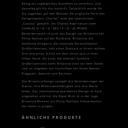
König ein zugängliches Aussehen zu verleihen, und
dasselbe gilt für die Inschrift. Tatsächlich wurde für
die Legenden auf den Münzen die englische Form des
Königsnamens „Charles“ statt des lateinischen
„Carolus“ gewählt. Um Charles Kopf herum steht
CHARLES III • D • G • REX • ​​F • D • 25 PFUND.
Bemerkenswert ist auch das Design von Britannia von
Philip Nathan auf der Rückseite. Britannia, die
weibliche Kriegerin, die nationale Personifikation
Großbritanniens, hält einen Dreizack in ihrem rechten
Arm und einen Schild mit dem Union Jack in ihrer
linken Hand. Als eines der ältesten Symbole
Großbritanniens steht Britannia stolz vor dem Ozean
und ist umgeben von Inschriften mit ihrem Namen,
Prägejahr, Gewicht und Reinheit.
Das Britannia-Design spiegelt die Veränderungen der
Nation, ihre Widerstandsfähigkeit und ihre Werte
wider. Das international anerkannte Design ist hoch
angesehen und nur die Royal Mint ist in der Lage,
Britannia-Münzen mit Philip Nathans Interpretation
der Ikone zu prägen.
ÄHNLICHE PRODUKTE