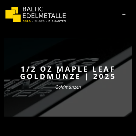
=
1/2 OZ MAPLE LEAF
GOLDMÜNZE | 2025
Goldmünzen