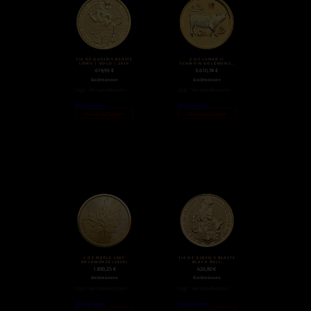
1/4 OZ QUEEN’S BEASTS
2 OZ LUNAR II
LÖWE | GOLD | 2016
SCHWEIN GOLDMÜNZE
(2019)
619,95
€
3.610,74
€
Goldmünzen
Goldmünzen
zzgl.
Versandkosten
zzgl.
Versandkosten
Weiterlesen
Weiterlesen
Nicht auf Lager
Nicht auf Lager
1 OZ MAPLE LEAF
1/4 OZ QUEEN’S BEASTS
GOLDMÜNZE (2020)
BLACK BULL
GOLDMÜNZE (2018)
1.890,25
€
626,80
€
Goldmünzen
Goldmünzen
zzgl.
Versandkosten
zzgl.
Versandkosten
Weiterlesen
Weiterlesen