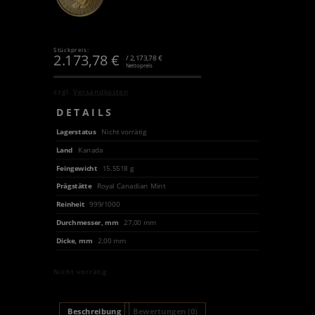
Stückpreis:
2.173,78
€
/ 2,173,78 €
Nettopreis
zzgl.
Versandkosten
DETAILS
Lagerstatus
Nicht vorrätig
Land
Kanada
Feingewicht
15.5518 g
Prägstätte
Royal Canadian Mint
Reinheit
999/1000
Durchmesser, mm
27,00 mm
Dicke, mm
2,00 mm
Nicht vorrätig
Beschreibung
Bewertungen (0)