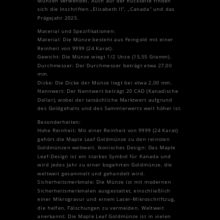
Münzen verwendet. Auch auf der Rückseite finden
sich die Inschriften „Elizabeth II“, „Canada“ und das
Prägejahr 2025.
Material und Spezifikationen:
Material: Die Münze besteht aus Feingold mit einer
Reinheit von 9999 (24 Karat).
Gewicht: Die Münze wiegt 1/2 Unze (15,55 Gramm).
Durchmesser: Der Durchmesser beträgt etwa 27,00
mm.
Dicke: Die Dicke der Münze liegt bei etwa 2,00 mm.
Nennwert: Der Nennwert beträgt 20 CAD (Kanadische
Dollar), wobei der tatsächliche Marktwert aufgrund
des Goldgehalts und des Sammlerwerts weit höher ist.
Besonderheiten:
Hohe Reinheit: Mit einer Reinheit von 9999 (24 Karat)
gehört die Maple Leaf Goldmünze zu den reinsten
Goldmünzen weltweit. Ikonisches Design: Das Maple
Leaf-Design ist ein starkes Symbol für Kanada und
wird jedes Jahr zu einer begehrten Goldmünze, die
weltweit gesammelt und gehandelt wird.
Sicherheitsmerkmale: Die Münze ist mit modernen
Sicherheitsmerkmalen ausgestattet, einschließlich
einer Mikrogravur und einem Laser-Mikroschriftzug,
die helfen, Fälschungen zu vermeiden. Weltweit
anerkannt: Die Maple Leaf Goldmünze ist in vielen