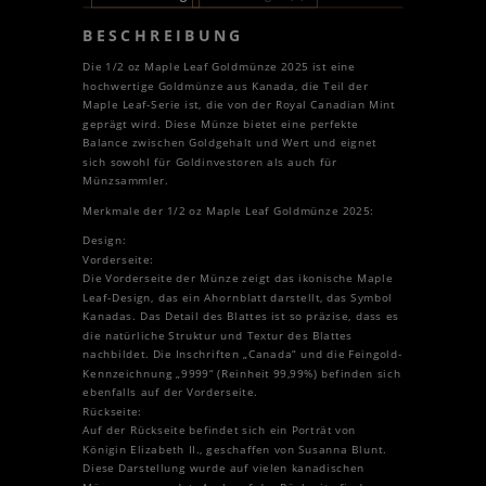
BESCHREIBUNG
Die 1/2 oz Maple Leaf Goldmünze 2025 ist eine
hochwertige Goldmünze aus Kanada, die Teil der
Maple Leaf-Serie ist, die von der Royal Canadian Mint
geprägt wird. Diese Münze bietet eine perfekte
Balance zwischen Goldgehalt und Wert und eignet
sich sowohl für Goldinvestoren als auch für
Münzsammler.
Merkmale der 1/2 oz Maple Leaf Goldmünze 2025:
Design:
Vorderseite:
Die Vorderseite der Münze zeigt das ikonische Maple
Leaf-Design, das ein Ahornblatt darstellt, das Symbol
Kanadas. Das Detail des Blattes ist so präzise, dass es
die natürliche Struktur und Textur des Blattes
nachbildet. Die Inschriften „Canada“ und die Feingold-
Kennzeichnung „9999“ (Reinheit 99,99%) befinden sich
ebenfalls auf der Vorderseite.
Rückseite:
Auf der Rückseite befindet sich ein Porträt von
Königin Elizabeth II., geschaffen von Susanna Blunt.
Diese Darstellung wurde auf vielen kanadischen