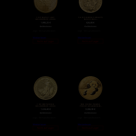
1 OZ MAPLE LEAF
1/4 OZ QUEEN’S BEASTS
GOLDMÜNZE (2020)
BLACK BULL
GOLDMÜNZE (2018)
1.890,25
€
626,80
€
Goldmünzen
Goldmünzen
zzgl.
Versandkosten
zzgl.
Versandkosten
Weiterlesen
Weiterlesen
Nicht auf Lager
Nicht auf Lager
1 OZ BRITANNIA
50G CHINA PANDA
GOLDMÜNZE (2020)
PROOF GOLDMÜNZE
(2020)
1.614,40
€
3.286,50
€
Goldmünzen
Goldmünzen
zzgl.
Versandkosten
zzgl.
Versandkosten
Weiterlesen
Weiterlesen
Nicht auf Lager
Nicht auf Lager