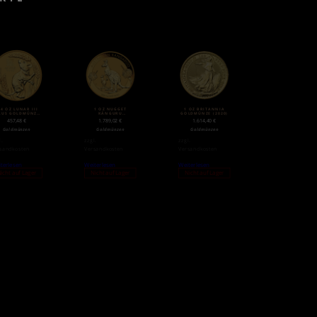
/4 OZ LUNAR III
1 OZ NUGGET
1 OZ BRITANNIA
AUS GOLDMÜNZE
KÄNGURU
GOLDMÜNZE (2020)
(2020)
GOLDMÜNZE (2020)
457,48
€
1.789,02
€
1.614,40
€
Goldmünzen
Goldmünzen
Goldmünzen
l.
zzgl.
zzgl.
sandkosten
Versandkosten
Versandkosten
terlesen
Weiterlesen
Weiterlesen
icht auf Lager
Nicht auf Lager
Nicht auf Lager