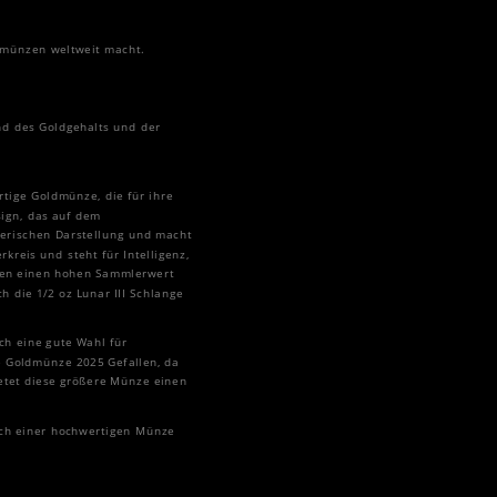
ldmünzen weltweit macht.
nd des Goldgehalts und der
rtige Goldmünze, die für ihre
sign, das auf dem
tlerischen Darstellung und macht
kreis und steht für Intelligenz,
aben einen hohen Sammlerwert
 die 1/2 oz Lunar III Schlange
ch eine gute Wahl für
ge Goldmünze 2025 Gefallen, da
ietet diese größere Münze einen
ach einer hochwertigen Münze