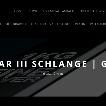
HOME
SHOP
EDELMETALL ANKAUF
EDELMETALL WIKI
N
SILBERBARREN
GESCHENKE & ACCESSOIRES
PLATIN
PALLADIU
AR III SCHLANGE | 
Goldmünzen