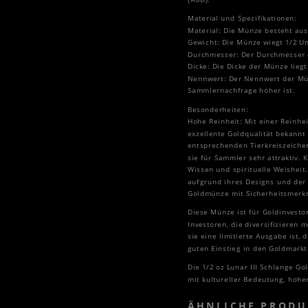
Material und Spezifikationen:
Material: Die Münze besteht aus
Gewicht: Die Münze wiegt 1/2 U
Durchmesser: Der Durchmesser 
Dicke: Die Dicke der Münze lieg
Nennwert: Der Nennwert der Mün
Sammlernachfrage höher ist.
Besonderheiten:
Hohe Reinheit: Mit einer Reinhei
exzellente Goldqualität bekannt 
entsprechenden Tierkreiszeichen
sie für Sammler sehr attraktiv. 
Wissen und spirituelle Weishei
aufgrund ihres Designs und der 
Goldmünze mit Sicherheitsmerkma
Diese Münze ist für Goldinvesto
Investoren, die diversifizieren
sie eine limitierte Ausgabe ist,
guten Einstieg in den Goldmarkt
Die 1/2 oz Lunar III Schlange 
mit kultureller Bedeutung, hohe
ÄHNLICHE PRODU