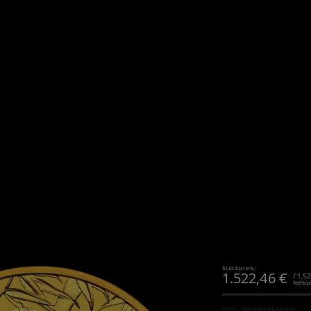
Stückpreis:
1.522,46
€
/ 1,5
Nettop
zzgl.
Versandkosten