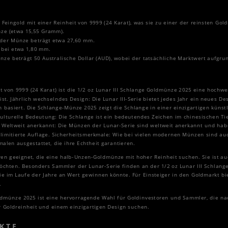
 Feingold mit einer Reinheit von 9999 (24 Karat), was sie zu einer der reinsten Go
nze (etwa 15,55 Gramm).
der Münze beträgt etwa 27,60 mm.
t bei etwa 1,80 mm.
ze beträgt 50 Australische Dollar (AUD), wobei der tatsächliche Marktwert aufgru
t von 9999 (24 Karat) ist die 1/2 oz Lunar III Schlange Goldmünze 2025 eine hochwe
ist. Jährlich wechselndes Design: Die Lunar III-Serie bietet jedes Jahr ein neues De
 basiert. Die Schlange-Münze 2025 zeigt die Schlange in einer einzigartigen küns
Kulturelle Bedeutung: Die Schlange ist ein bedeutendes Zeichen im chinesischen Tier
t. Weltweit anerkannt: Die Münzen der Lunar-Serie sind weltweit anerkannt und h
limitierte Auflage. Sicherheitsmerkmale: Wie bei vielen modernen Münzen sind auch
len ausgestattet, die ihre Echtheit garantieren.
ren geeignet, die eine halb-Unzen-Goldmünze mit hoher Reinheit suchen. Sie ist au
 möchten. Besonders Sammler der Lunar-Serie finden an der 1/2 oz Lunar III Schlan
 die im Laufe der Jahre an Wert gewinnen könnte. Für Einsteiger in den Goldmarkt b
.
Goldmünze 2025 ist eine hervorragende Wahl für Goldinvestoren und Sammler, die n
r Goldreinheit und einem einzigartigen Design suchen.
KTE