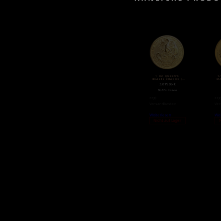
1 OZ QUEEN’S
1
BEASTS DRACHE |
M
GOLD | 2017
3.819,86
€
Goldmünzen
zzgl.
zzg
Versandkosten
Ver
Weiterlesen
Wei
Nicht auf Lager
N