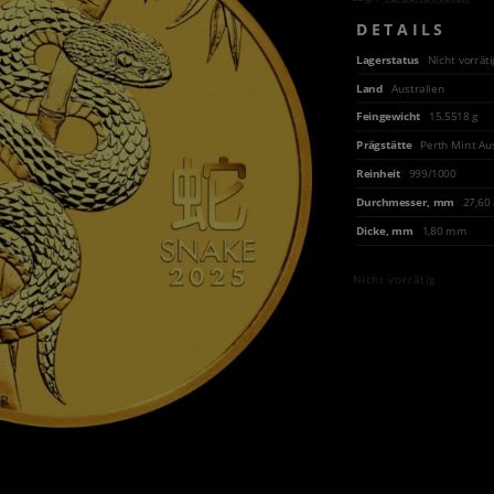
DETAILS
Lagerstatus
Nicht vorräti
Land
Australien
Feingewicht
15.5518 g
Prägstätte
Perth Mint Au
Reinheit
999/1000
Durchmesser, mm
27,6
Dicke, mm
1,80 mm
Nicht vorrätig