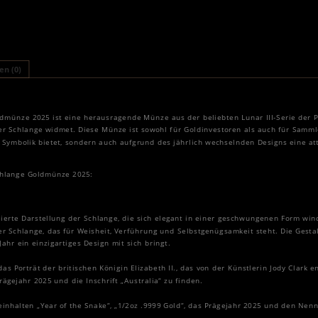
n (0)
oldmünze 2025 ist eine herausragende Münze aus der beliebten Lunar III-Serie der P
er Schlange widmet. Diese Münze ist sowohl für Goldinvestoren als auch für Sammle
 Symbolik bietet, sondern auch aufgrund des jährlich wechselnden Designs eine a
Schlange Goldmünze 2025:
illierte Darstellung der Schlange, die sich elegant in einer geschwungenen Form wi
er Schlange, das für Weisheit, Verführung und Selbstgenügsamkeit steht. Die Gesta
Jahr ein einzigartiges Design mit sich bringt.
das Porträt der britischen Königin Elizabeth II., das von der Künstlerin Jody Clark 
ägejahr 2025 und die Inschrift „Australia“ zu finden.
einhalten „Year of the Snake“, „1/2oz .9999 Gold“, das Prägejahr 2025 und den Nenn