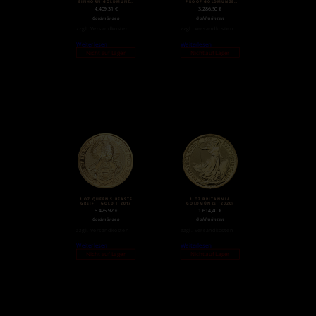
EINHORN GOLDMÜNZE
PROOF GOLDMÜNZE
(2018)
(2020)
4.409,31
€
3.286,50
€
Goldmünzen
Goldmünzen
zzgl.
Versandkosten
zzgl.
Versandkosten
Weiterlesen
Weiterlesen
Nicht auf Lager
Nicht auf Lager
1 OZ QUEEN’S BEASTS
1 OZ BRITANNIA
GREIF | GOLD | 2017
GOLDMÜNZE (2020)
5.425,92
€
1.614,40
€
Goldmünzen
Goldmünzen
zzgl.
Versandkosten
zzgl.
Versandkosten
Weiterlesen
Weiterlesen
Nicht auf Lager
Nicht auf Lager