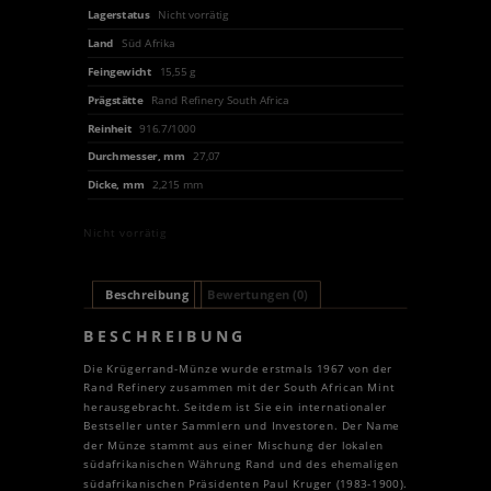
Lagerstatus
Nicht vorrätig
Land
Süd Afrika
Feingewicht
15,55 g
Prägstätte
Rand Refinery South Africa
Reinheit
916.7/1000
Durchmesser, mm
27,07
Dicke, mm
2,215 mm
Nicht vorrätig
Beschreibung
Bewertungen (0)
BESCHREIBUNG
Die Krügerrand-Münze wurde erstmals 1967 von der
Rand Refinery zusammen mit der South African Mint
herausgebracht. Seitdem ist Sie ein internationaler
Bestseller unter Sammlern und Investoren. Der Name
der Münze stammt aus einer Mischung der lokalen
südafrikanischen Währung Rand und des ehemaligen
südafrikanischen Präsidenten Paul Kruger (1983-1900).