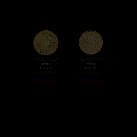
1/4 OZ LUNAR III MAUS
1/4 OZ QUEEN’S BEASTS
GOLDMÜNZE (2020)
LÖWE | GOLD | 2016
457,48
€
619,95
€
Goldmünzen
Goldmünzen
zzgl.
Versandkosten
zzgl.
Versandkosten
Weiterlesen
Weiterlesen
Nicht auf Lager
Nicht auf Lager