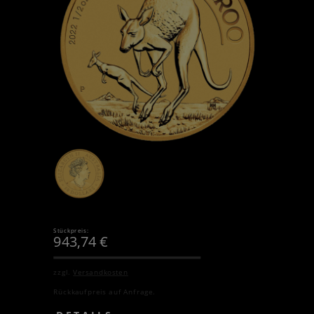
Stückpreis:
943,74
€
zzgl.
Versandkosten
Rückkaufpreis auf Anfrage.