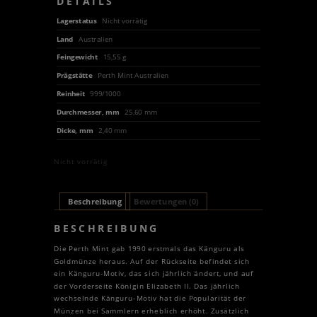
DETAILS
Lagerstatus
Nicht vorrätig
Land
Australien
Feingewicht
15,55 g
Prägstätte
Perth Mint Australien
Reinheit
999/1000
Durchmesser, mm
25,60 mm
Dicke, mm
2,40 mm
Nicht vorrätig
Beschreibung
Bewertungen (0)
BESCHREIBUNG
Die Perth Mint gab 1990 erstmals das Känguru als
Goldmünze heraus. Auf der Rückseite befindet sich
ein Känguru-Motiv, das sich jährlich ändert, und auf
der Vorderseite Königin Elizabeth II. Das jährlich
wechselnde Känguru-Motiv hat die Popularität der
Münzen bei Sammlern erheblich erhöht. Zusätzlich