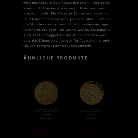
wird die Känguru Goldmünze mit einem niedrigeren
Preis vor Ort verkauft, was sie für Investoren sehr
attraktiv macht. Die Kängurus können nur vorwärts
laufen und eine Geschwindigkeit von über 35 Meilen
pro Stunde erreichen und 25 Fuß in einem einzigen
Sprung zurücklegen! Der Grund, warum das Känguru
1989 das Goldnugget auf der Münze ersetzte, war,
dass das Känguru symbolisch für Australien ist und
für den Fortschritt der Nationen einsteht.
ÄHNLICHE PRODUKTE
2.5 DOLLAR QUARTER
1/4 OZ NUGGET
EAGLE „INDIAN HEAD“
KÄNGURU GOLDMÜNZE
| GOLD | 1908-1929
(2020)
351,69
€
457,16
€
Goldmünzen
Goldmünzen
zzgl.
Versandkosten
zzgl.
Versandkosten
Weiterlesen
Weiterlesen
Nicht auf Lager
Nicht auf Lager