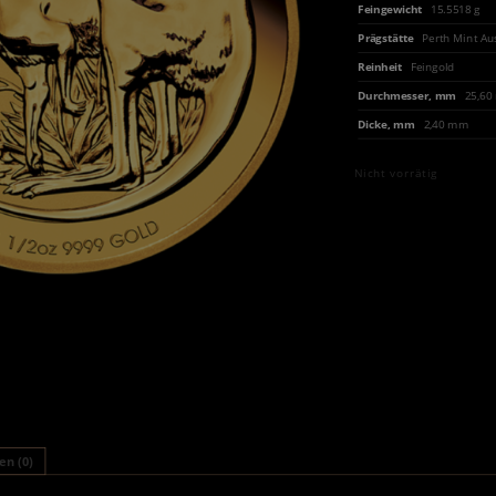
Feingewicht
15.5518 g
Prägstätte
Perth Mint Au
Reinheit
Feingold
Durchmesser, mm
25,6
Dicke, mm
2,40 mm
Nicht vorrätig
n (0)