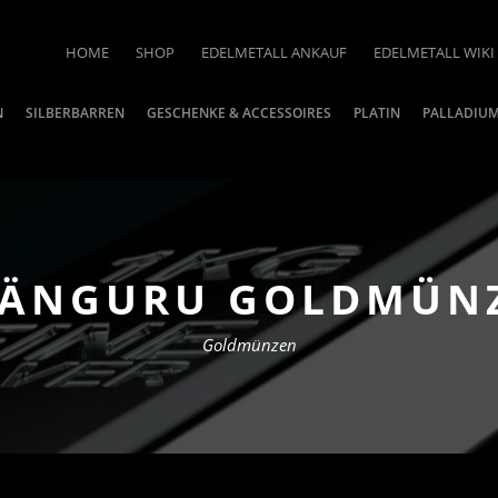
HOME
SHOP
EDELMETALL ANKAUF
EDELMETALL WIKI
N
SILBERBARREN
GESCHENKE & ACCESSOIRES
PLATIN
PALLADIU
KÄNGURU GOLDMÜNZ
Goldmünzen