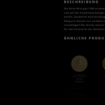
BESCHREIBUNG
Die Perth Mint gab 1990 erstmal
und auf der Vorderseite Königin
erhöht. Zusätzlich wird die Käng
Kängurus können nur vorwärts l
zurücklegen! Der Grund, warum 
für den Fortschritt der Nationen
ÄHNLICHE PRODU
1/4 OZ QUEEN’S
BEASTS EINHORN |
GOLD | 2018
607,72
€
Goldmünzen
zzgl.
zzg
Versandkosten
Ver
Weiterlesen
Wei
Nicht auf Lager
N