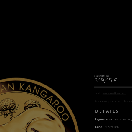
Stückpreis:
849,45
€
zzgl.
Versandkosten
Rückkaufpreis auf Anfr
DETAILS
Lagerstatus
Nicht vorräti
Land
Australien