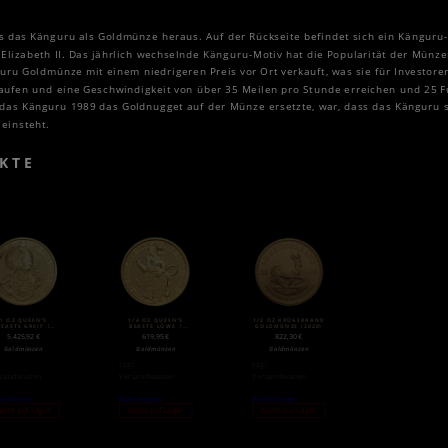
s das Känguru als Goldmünze heraus. Auf der Rückseite befindet sich ein Känguru-M
 Elizabeth II. Das jährlich wechselnde Känguru-Motiv hat die Popularität der Münz
uru Goldmünze mit einem niedrigeren Preis vor Ort verkauft, was sie für Investoren
aufen und eine Geschwindigkeit von über 35 Meilen pro Stunde erreichen und 25 F
das Känguru 1989 das Goldnugget auf der Münze ersetzte, war, dass das Känguru sy
 einsteht.
KTE
1 OZ QUEEN’S
1/4 OZ QUEEN’S
1/2 OZ KRÜGERRAND
BEASTS GREIF |
BEASTS LÖWE |
GOLDMÜNZE (2020)
GOLD | 2017
GOLD | 2016
5.425,92
€
619,95
€
822,30
€
Goldmünzen
Goldmünzen
Goldmünzen
l.
zzgl.
zzgl.
sandkosten
Versandkosten
Versandkosten
terlesen
Weiterlesen
Weiterlesen
icht auf Lager
Nicht auf Lager
Nicht auf Lager