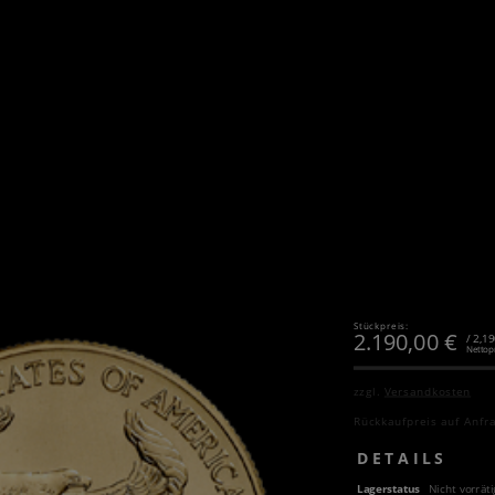
Stückpreis:
2.190,00
€
/ 2,1
Nettop
zzgl.
Versandkosten
Rückkaufpreis auf Anfr
DETAILS
Lagerstatus
Nicht vorräti