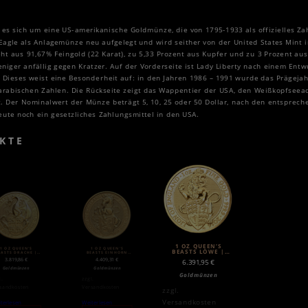
es sich um eine US-amerikanische Goldmünze, die von 1795-1933 als offizielles Za
agle als Anlagemünze neu aufgelegt und wird seither von der United States Mint i
t aus 91,67% Feingold (22 Karat), zu 5,33 Prozent aus Kupfer und zu 3 Prozent aus
iger anfällig gegen Kratzer. Auf der Vorderseite ist Lady Liberty nach einem Ent
. Dieses weist eine Besonderheit auf: in den Jahren 1986 – 1991 wurde das Prägejah
arabischen Zahlen. Die Rückseite zeigt das Wappentier der USA, den Weißkopfseea
 Der Nominalwert der Münze beträgt 5, 10, 25 oder 50 Dollar, nach den entspreche
ute noch ein gesetzliches Zahlungsmittel in den USA.
KTE
1 OZ QUEEN’S
1 OZ QUEEN’S
1 OZ QUEEN’S
BEASTS LÖWE |
EASTS DRACHE |
BEASTS EINHORN
GOLD | 2017
GOLDMÜNZE (2018)
GOLD | 2016
3.819,86
€
4.409,31
€
6.391,95
€
Goldmünzen
Goldmünzen
Goldmünzen
l.
zzgl.
sandkosten
Versandkosten
zzgl.
Versandkosten
terlesen
Weiterlesen