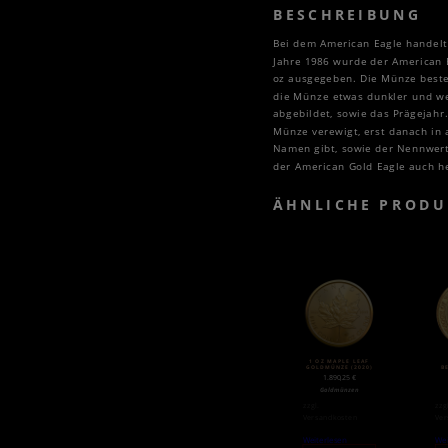
BESCHREIBUNG
Bei dem American Eagle handelt 
Jahre 1986 wurde der American E
oz ausgegeben. Die Münze besteh
die Münze etwas dunkler und wen
abgebildet, sowie das Prägejahr
Münze verewigt, erst danach in 
Namen gibt, sowie der Nennwert.
der American Gold Eagle auch he
ÄHNLICHE PRODU
1 OZ MAPLE LEAF
GOLDMÜNZE (2020)
B
1.890,25
€
Goldmünzen
zzgl.
zzg
Versandkosten
Ver
Weiterlesen
Wei