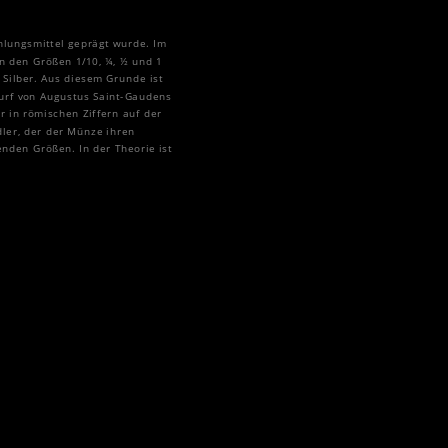
hlungsmittel geprägt wurde. Im
n den Größen 1/10, ¼, ½ und 1
 Silber. Aus diesem Grunde ist
wurf von Augustus Saint-Gaudens
r in römischen Ziffern auf der
dler, der der Münze ihren
nden Größen. In der Theorie ist