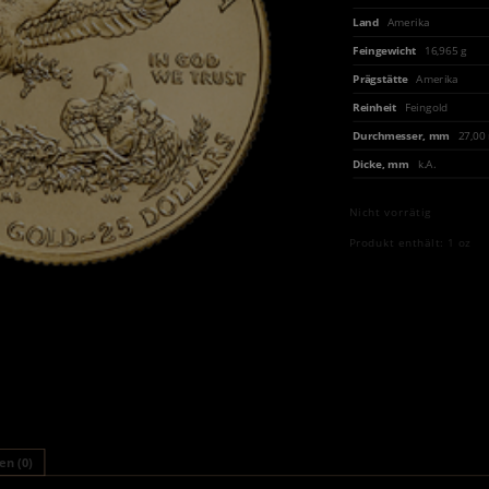
Land
Amerika
Feingewicht
16,965 g
Prägstätte
Amerika
Reinheit
Feingold
Durchmesser, mm
27,0
Dicke, mm
k.A.
Nicht vorrätig
Produkt enthält: 1
oz
n (0)