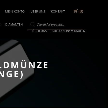
(0)
MEIN KONTO
ÜBER UNS
KONTAKT
M
DIAMANTEN
ÜBER UNS
GOLD ANONYM KAUFEN
OLDMÜNZE
NGE)