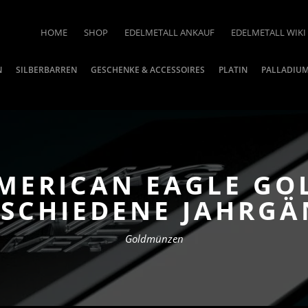
HOME
SHOP
EDELMETALL ANKAUF
EDELMETALL WIKI
N
SILBERBARREN
GESCHENKE & ACCESSOIRES
PLATIN
PALLADIU
AMERICAN EAGLE G
RSCHIEDENE JAHRGÄ
Goldmünzen