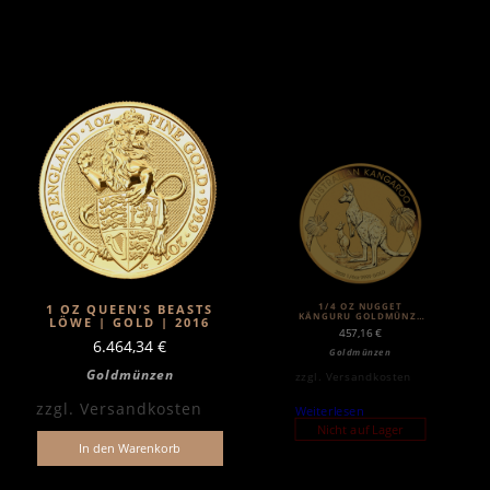
1/4 OZ NUGGET
1 OZ QUEEN’S BEASTS
KÄNGURU GOLDMÜNZE
LÖWE | GOLD | 2016
(2020)
457,16
€
6.464,34
€
Goldmünzen
Goldmünzen
zzgl.
Versandkosten
zzgl.
Versandkosten
Weiterlesen
Nicht auf Lager
In den Warenkorb