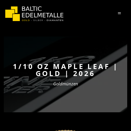
=
1/10 OZ MAPLE LEAF |
GOLD | 2026
Goldmünzen