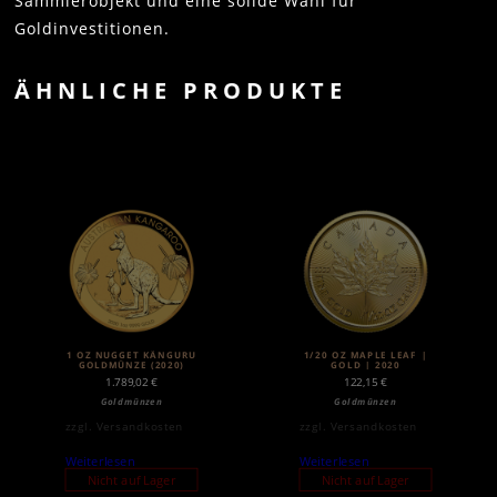
Sammlerobjekt und eine solide Wahl für
Goldinvestitionen.
ÄHNLICHE PRODUKTE
1 OZ NUGGET KÄNGURU
1/20 OZ MAPLE LEAF |
GOLDMÜNZE (2020)
GOLD | 2020
1.789,02
€
122,15
€
Goldmünzen
Goldmünzen
zzgl.
Versandkosten
zzgl.
Versandkosten
Weiterlesen
Weiterlesen
Nicht auf Lager
Nicht auf Lager