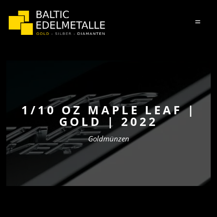
=
1/10 OZ MAPLE LEAF |
GOLD | 2022
Goldmünzen