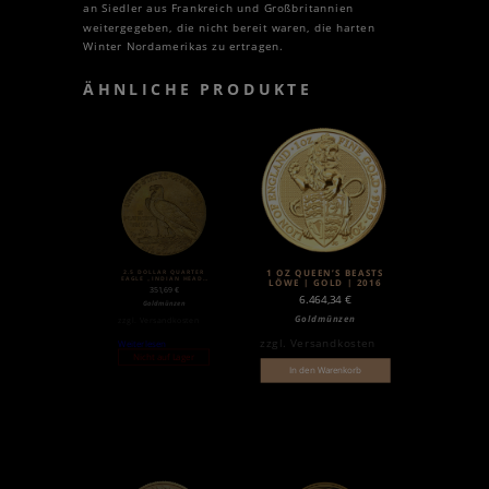
an Siedler aus Frankreich und Großbritannien
weitergegeben, die nicht bereit waren, die harten
Winter Nordamerikas zu ertragen.
ÄHNLICHE PRODUKTE
2.5 DOLLAR QUARTER
1 OZ QUEEN’S BEASTS
EAGLE „INDIAN HEAD“
LÖWE | GOLD | 2016
| GOLD | 1908-1929
351,69
€
6.464,34
€
Goldmünzen
Goldmünzen
zzgl.
Versandkosten
zzgl.
Versandkosten
Weiterlesen
Nicht auf Lager
In den Warenkorb