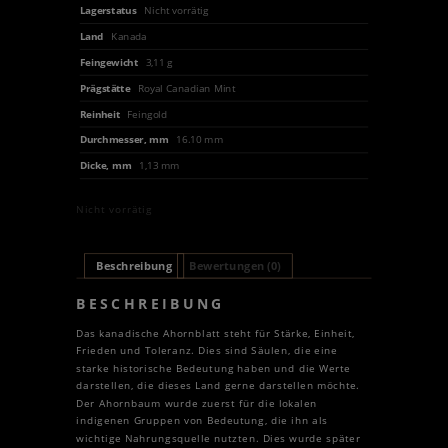
Lagerstatus
Nicht vorrätig
Land
Kanada
Feingewicht
3,11 g
Prägstätte
Royal Canadian Mint
Reinheit
Feingold
Durchmesser, mm
16.10 mm
Dicke, mm
1,13 mm
Nicht vorrätig
Beschreibung
Bewertungen (0)
BESCHREIBUNG
Das kanadische Ahornblatt steht für Stärke, Einheit,
Frieden und Toleranz. Dies sind Säulen, die eine
starke historische Bedeutung haben und die Werte
darstellen, die dieses Land gerne darstellen möchte.
Der Ahornbaum wurde zuerst für die lokalen
indigenen Gruppen von Bedeutung, die ihn als
wichtige Nahrungsquelle nutzten. Dies wurde später