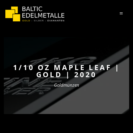
=
1/10 OZ MAPLE LEAF |
GOLD | 2020
Goldmünzen