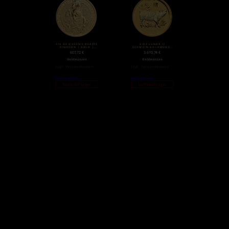
1/4 OZ QUEEN’S BEASTS
2 OZ LUNAR II
EINHORN | GOLD |
SCHWEIN GOLDMÜNZE
2018
(2019)
607,72
€
3.610,74
€
Goldmünzen
Goldmünzen
zzgl.
Versandkosten
zzgl.
Versandkosten
Weiterlesen
Weiterlesen
Nicht auf Lager
Nicht auf Lager