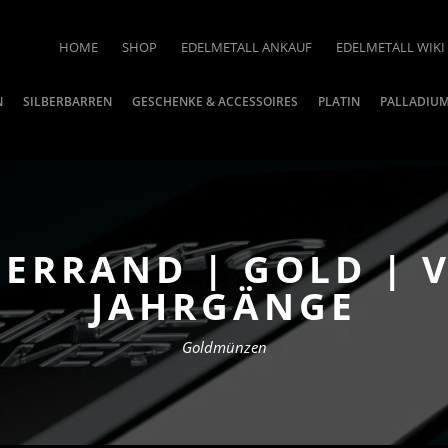
HOME
SHOP
EDELMETALL ANKAUF
EDELMETALL WIKI
N
SILBERBARREN
GESCHENKE & ACCESSOIRES
PLATIN
PALLADIU
GERRAND | GOLD | 
JAHRGÄNGE
Goldmünzen