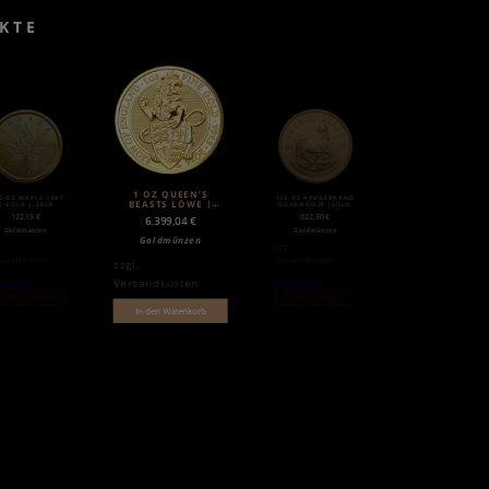
KTE
1 OZ QUEEN’S
0 OZ MAPLE LEAF
1/2 OZ KRÜGERRAND
BEASTS LÖWE |
| GOLD | 2020
GOLDMÜNZE (2020)
GOLD | 2016
122,15
€
822,30
€
6.399,04
€
Goldmünzen
Goldmünzen
Goldmünzen
l.
zzgl.
sandkosten
Versandkosten
zzgl.
Versandkosten
terlesen
Weiterlesen
icht auf Lager
Nicht auf Lager
In den Warenkorb