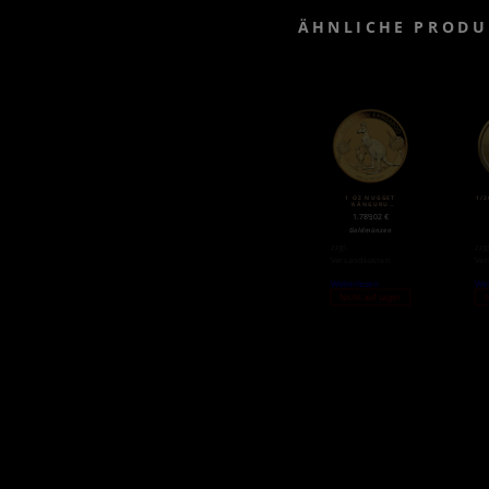
ÄHNLICHE PRODU
1 OZ NUGGET
1/2
KÄNGURU
GOLDMÜNZE (2020)
1.789,02
€
Goldmünzen
zzgl.
zzg
Versandkosten
Ver
Weiterlesen
Wei
Nicht auf Lager
N