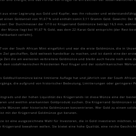
t aus einer Legierung aus Gold und Kupfer, was ihn robuster und widerstandsfähi
t einen Goldanteil von 91,67 % und enthält somit 3,11 Gramm Gold. Gewicht: Der 
sser: Der Durchmesser der 1/10 oz Krügerrand Goldmünze beträgt 16,5 mm, währe
il der Münze liegt bei 91,67 % Gold, was dem 22-Karat-Gold entspricht (der Rest be
altbarkeit verleiht).
 von der South African Mint eingeführt und war die erste Goldmünze, die in Unze
 Ziel geschaffen, Gold weltweit handelbar zu machen, und ist damit eine der ers
ge Zeit die am weitesten verbreitete Goldmünze und bleibt auch heute noch eine
ach dem südafrikanischen Präsidenten Paul Kruger und der südafrikanischen Währu
s Goldbullionmünze keine limitierte Auflage hat und jährlich von der South African 
ahrgänge, die aufgrund von historischer Bedeutung, Limitierungen oder geringerer 
tsgrads und der hohen Liquidität des Krügerrands ist diese Münze eine der beste
baren und weithin anerkannten Goldprodukt suchen. Die Krügerrand Goldmünzen s
nische Münzen oder historische Goldmünzen konzentrieren. Wer Gold zu einem soli
 ist mit der Krügerrand Goldmünze gut beraten.
e ist eine ausgezeichnete Wahl für Investoren, die in Gold investieren möchten, s
 Krügerrand bewahren wollen. Sie bietet eine hohe Qualität, eine reiche Geschich