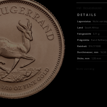
zzgl.
Versandkosten
DETAILS
Lagerstatus
Nicht vorräti
Land
South Africa
Feingewicht
3,11 g
Prägstätte
Rand Refinery
Reinheit
916.7/1000
Durchmesser, mm
16,5
Dicke, mm
1,35 mm
Nicht vorrätig