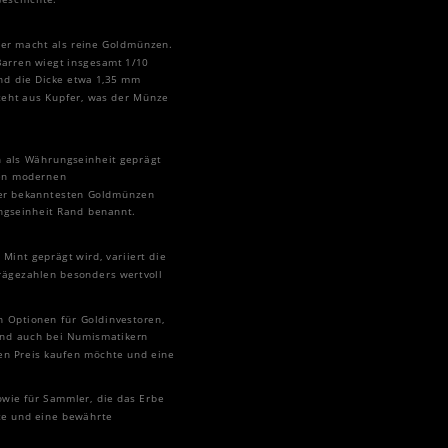
ger macht als reine Goldmünzen.
Barren wiegt insgesamt 1/10
nd die Dicke etwa 1,35 mm
steht aus Kupfer, was der Münze
n als Währungseinheit geprägt
ten modernen
 der bekanntesten Goldmünzen
ngseinheit Rand benannt.
Mint geprägt wird, variiert die
Prägezahlen besonders wertvoll
n Optionen für Goldinvestoren,
ind auch bei Numismatikern
den Preis kaufen möchte und eine
owie für Sammler, die das Erbe
te und eine bewährte