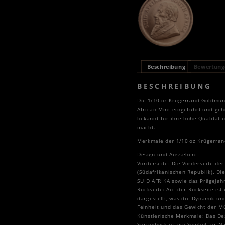
Beschreibung
Bewertunge
BESCHREIBUNG
Die 1/10 oz Krügerrand Goldmün
African Mint eingeführt und ge
bekannt für ihre hohe Qualität 
macht.
Merkmale der 1/10 oz Krügerra
Design und Aussehen:
Vorderseite: Die Vorderseite de
(Südafrikanischen Republik). D
SUID AFRIKA sowie das Prägejahr 
Rückseite: Auf der Rückseite ist
dargestellt, was die Dynamik un
Feinheit und das Gewicht der Mü
Künstlerische Merkmale: Das Des
Springbock ist ein Symbol für N