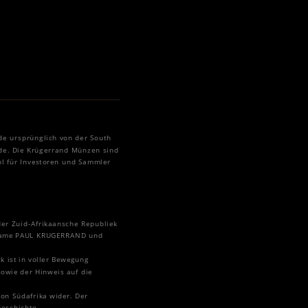
de ursprünglich von der South
rde. Die Krügerrand Münzen sind
hl für Investoren und Sammler
der Zuid-Afrikaansche Republiek
r Name PAUL KRUGERRAND und
ck ist in voller Bewegung
sowie der Hinweis auf die
von Südafrika wider. Der
Geschichte.