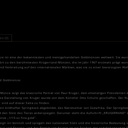
n (0)
ze ist eine der bekanntesten und meistgehandelten Goldmünzen weltweit. Sie wur
hört zu den berühmtesten Krügerrand-Münzen, die im Jahr 1967 erstmals prägt wu
und Verbreitung auf den internationalen Märkten, was sie zu einer bevorzugten Wa
nd Goldmünze:
r Münze zeigt das klassische Porträt von Paul Kruger, dem ehemaligen Präsidenten 
iese Darstellung von Kruger wurde von dem Künstler Otto Schultz geschaffen. De
sind auf dieser Seite zu finden.
 ein bildhafter Springbock abgebildet, das Nationaltier von Südafrika. Der Springbo
d den Stolz des Tieres widerspiegelt. Darunter steht die Aufschrift „KRUGERRAND“ 
nze „1/10 oz fine gold“.
ign ist ikonisch und spiegelt den nationalen Stolz und die historische Bedeutung 
atur und Energie, und das Porträt von Kruger ist ein Zeichen der südafrikanischen 