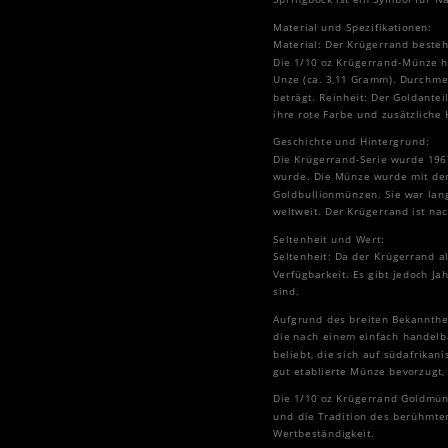
Material und Spezifikationen:
Material: Der Krügerrand besteh
Die 1/10 oz Krügerrand-Münze ha
Unze (ca. 3,11 Gramm). Durchme
beträgt. Reinheit: Der Goldante
ihre rote Farbe und zusätzliche H
Geschichte und Hintergrund:
Die Krügerrand-Serie wurde 1967
wurde. Die Münze wurde mit dem
Goldbullionmünzen. Sie war lan
weltweit. Der Krügerrand ist n
Seltenheit und Wert:
Seltenheit: Da der Krügerrand al
Verfügbarkeit. Es gibt jedoch J
sind.
Aufgrund des breiten Bekannthei
die nach einem einfach handel
beliebt, die sich auf südafrika
gut etablierte Münze bevorzugt,
Die 1/10 oz Krügerrand Goldmünz
und die Tradition des berühmten
Wertbeständigkeit.