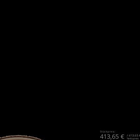
Stückpreis:
413,65
€
/ 413,65 
Nettopreis