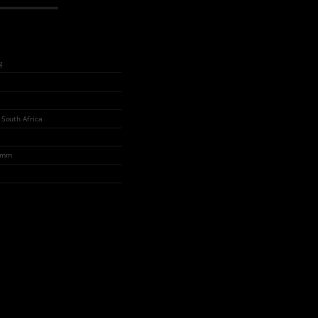
g
 South Africa
0 mm