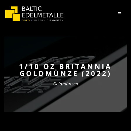
=
1/10 OZ BRITANNIA
GOLDMÜNZE (2022)
Goldmünzen