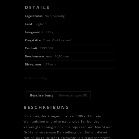
DETAILS
Lagerstatus
Nicht vorrätig
Land
England
Feingewicht
3,11 g
Prägstätte
Royal Mint England
Reinheit
999/1000
Durchmesser, mm
16,50 mm
Dicke, mm
1,17 mm
Nicht vorrätig
Beschreibung
Bewertungen (0)
BESCHREIBUNG
Britannia, die Kriegerin, ist seit 100 v. Chr. ein
Wahrzeichen und eine nationales Symbol des
Vereinigten Königreichs. Sie repräsentiert Macht und
Größe, eine genaue Darstellung der Einheit dieser
Nation im Laufe der Geschichte. Als repräsentatives