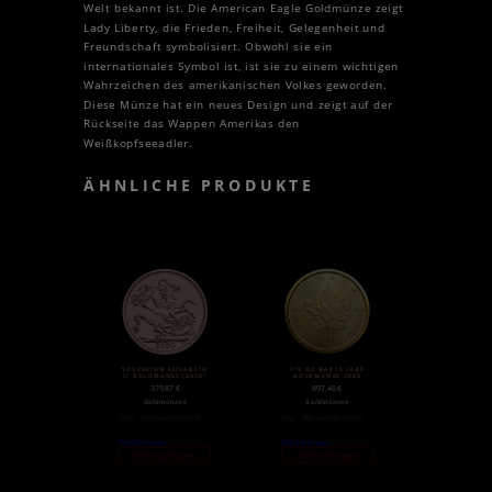
Welt bekannt ist. Die American Eagle Goldmünze zeigt
Lady Liberty, die Frieden, Freiheit, Gelegenheit und
Freundschaft symbolisiert. Obwohl sie ein
internationales Symbol ist, ist sie zu einem wichtigen
Wahrzeichen des amerikanischen Volkes geworden.
Diese Münze hat ein neues Design und zeigt auf der
Rückseite das Wappen Amerikas den
Weißkopfseeadler.
ÄHNLICHE PRODUKTE
SOVEREIGN ELISABETH
1/2 OZ MAPLE LEAF
II GOLDMÜNZE (2020)
GOLDMÜNZE 2020
379,87
€
897,46
€
Goldmünzen
Goldmünzen
zzgl.
Versandkosten
zzgl.
Versandkosten
Weiterlesen
Weiterlesen
Nicht auf Lager
Nicht auf Lager