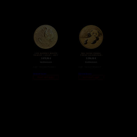
1 OZ QUEEN’S BEASTS
50G CHINA PANDA
DRACHE | GOLD | 2017
PROOF GOLDMÜNZE
(2020)
3.819,86
€
3.286,50
€
Goldmünzen
Goldmünzen
zzgl.
Versandkosten
zzgl.
Versandkosten
Weiterlesen
Weiterlesen
Nicht auf Lager
Nicht auf Lager