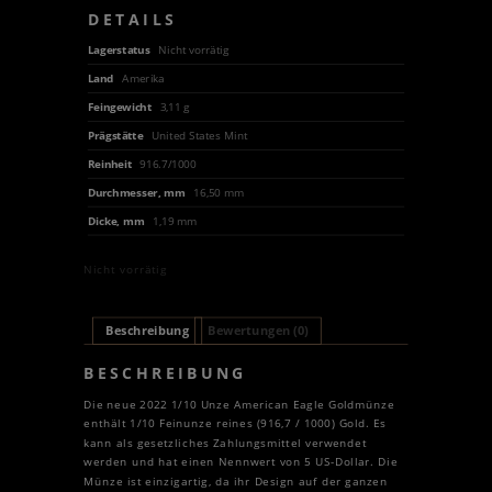
DETAILS
Lagerstatus
Nicht vorrätig
Land
Amerika
Feingewicht
3,11 g
Prägstätte
United States Mint
Reinheit
916.7/1000
Durchmesser, mm
16,50 mm
Dicke, mm
1,19 mm
Nicht vorrätig
Beschreibung
Bewertungen (0)
BESCHREIBUNG
Die neue 2022 1/10 Unze American Eagle Goldmünze
enthält 1/10 Feinunze reines (916,7 / 1000) Gold. Es
kann als gesetzliches Zahlungsmittel verwendet
werden und hat einen Nennwert von 5 US-Dollar. Die
Münze ist einzigartig, da ihr Design auf der ganzen