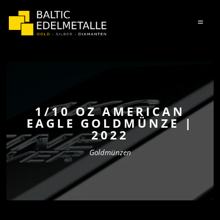
=
1/10 OZ AMERICAN
EAGLE GOLDMÜNZE |
2022
Goldmünzen