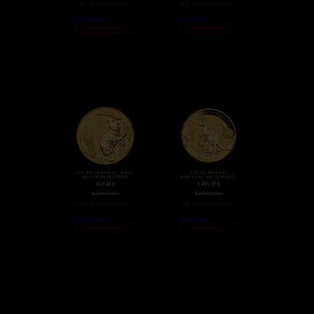
zzgl.
Versandkosten
zzgl.
Versandkosten
Weiterlesen
Weiterlesen
Nicht auf Lager
Nicht auf Lager
1/4 OZ LUNAR III MAUS
1/2 OZ NUGGET
GOLDMÜNZE (2020)
KÄNGURU GOLDMÜNZE
(2020)
457,48
€
1.495,37
€
Goldmünzen
Goldmünzen
zzgl.
Versandkosten
zzgl.
Versandkosten
Weiterlesen
Weiterlesen
Nicht auf Lager
Nicht auf Lager