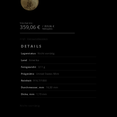
Stückpreis:
359,06
€
/ 359,06 €
Nettopreis
zzgl.
Versandkosten
DETAILS
Lagerstatus
Nicht vorrätig
Land
Amerika
Feingewicht
3,11 g
Prägstätte
United States Mint
Reinheit
916.7/1000
Durchmesser, mm
16,50 mm
Dicke, mm
1,19 mm
Nicht vorrätig