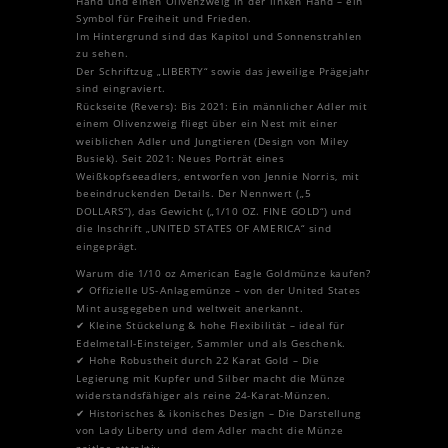
Hand und einen Olivenzweig in der linken Hand – ein
Symbol für Freiheit und Frieden.
Im Hintergrund sind das Kapitol und Sonnenstrahlen
zu sehen.
Der Schriftzug „LIBERTY“ sowie das jeweilige Prägejahr
sind eingraviert.
Rückseite (Revers): Bis 2021: Ein männlicher Adler mit
einem Olivenzweig fliegt über ein Nest mit einer
weiblichen Adler und Jungtieren (Design von Miley
Busiek). Seit 2021: Neues Porträt eines
Weißkopfseeadlers, entworfen von Jennie Norris, mit
beeindruckenden Details. Der Nennwert („5
DOLLARS“), das Gewicht („1/10 OZ. FINE GOLD“) und
die Inschrift „UNITED STATES OF AMERICA“ sind
eingeprägt.
Warum die 1/10 oz American Eagle Goldmünze kaufen?
✔ Offizielle US-Anlagemünze – von der United States
Mint ausgegeben und weltweit anerkannt.
✔ Kleine Stückelung & hohe Flexibilität – ideal für
Edelmetall-Einsteiger, Sammler und als Geschenk.
✔ Hohe Robustheit durch 22 Karat Gold – Die
Legierung mit Kupfer und Silber macht die Münze
widerstandsfähiger als reine 24-Karat-Münzen.
✔ Historisches & ikonisches Design – Die Darstellung
von Lady Liberty und dem Adler macht die Münze