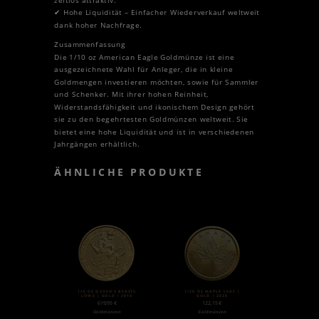
zeitlos attraktiv.
✔ Hohe Liquidität – Einfacher Wiederverkauf weltweit
dank hoher Nachfrage.
Zusammenfassung
Die 1/10 oz American Eagle Goldmünze ist eine
ausgezeichnete Wahl für Anleger, die in kleine
Goldmengen investieren möchten, sowie für Sammler
und Schenker. Mit ihrer hohen Reinheit,
Widerstandsfähigkeit und ikonischem Design gehört
sie zu den begehrtesten Goldmünzen weltweit. Sie
bietet eine hohe Liquidität und ist in verschiedenen
Jahrgängen erhältlich.
ÄHNLICHE PRODUKTE
1/4 OZ QUEEN’S BEASTS
1/20 OZ MAPLE LEAF |
LÖWE | GOLD | 2016
GOLD | 2020
619,95
€
122,15
€
Goldmünzen
Goldmünzen