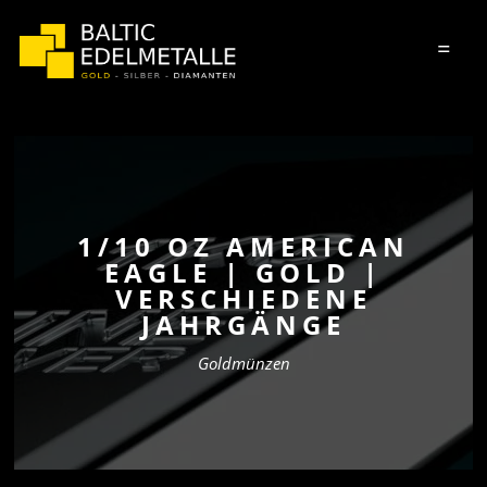
=
1/10 OZ AMERICAN
EAGLE | GOLD |
VERSCHIEDENE
JAHRGÄNGE
Goldmünzen