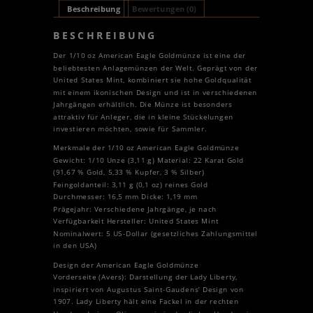
Beschreibung
Bewertungen (0)
BESCHREIBUNG
Der 1/10 oz American Eagle Goldmünze ist eine der
beliebtesten Anlagemünzen der Welt. Geprägt von der
United States Mint, kombiniert sie hohe Goldqualität
mit einem ikonischen Design und ist in verschiedenen
Jahrgängen erhältlich. Die Münze ist besonders
attraktiv für Anleger, die in kleine Stückelungen
investieren möchten, sowie für Sammler.
Merkmale der 1/10 oz American Eagle Goldmünze
Gewicht: 1/10 Unze (3,11 g) Material: 22 Karat Gold
(91,67 % Gold, 5,33 % Kupfer, 3 % Silber)
Feingoldanteil: 3,11 g (0,1 oz) reines Gold
Durchmesser: 16,5 mm Dicke: 1,19 mm
Prägejahr: Verschiedene Jahrgänge, je nach
Verfügbarkeit Hersteller: United States Mint
Nominalwert: 5 US-Dollar (gesetzliches Zahlungsmittel
in den USA)
Design der American Eagle Goldmünze
Vorderseite (Avers): Darstellung der Lady Liberty,
inspiriert von Augustus Saint-Gaudens’ Design von
1907. Lady Liberty hält eine Fackel in der rechten