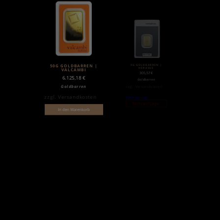
5G GOLDBARREN |
50G GOLDBARREN |
HERAEUS
VALCAMBI
305,57
€
6.125,18
€
Goldbarren
Goldbarren
zzgl.
Versandkosten
zzgl.
Versandkosten
Weiterlesen
Nicht auf Lager
In den Warenkorb