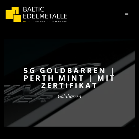
=
5G GOLDBARREN |
PERTH MINT | MIT
ZERTIFIKAT
Goldbarren