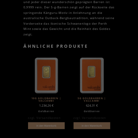
und jeder dieser wunderschön geprägten Barren ist
0,9999 rein. Der 5-g-Barren zeigt auf der Rückseite das
springende Känguru-Motiv in Anlehnung an die
australische Outback-Bergbautradition, während seine
Vorderseite das ikonische Schwanenlogo der Perth
Mint sowie das Gewicht und die Reinheit des Goldes
zeigt.
ÄHNLICHE PRODUKTE
10G GOLDBARREN |
5G GOLDBARREN |
VALCAMBI
VALCAMBI
1.234,26
€
624,31
€
Goldbarren
Goldbarren
zzgl.
Versandkosten
zzgl.
Versandkosten
In den Warenkorb
In den Warenkorb