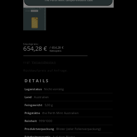
Stückpreis:
654,28
€
/ 654,28 €
Nettopreis
zzgl.
Versandkosten
Rückkaufpreis auf Anfrage.
DETAILS
Lagerstatus
Nicht vorrätig
Land
Australien
Feingewicht
5,00 g
Prägstätte
the Perth Mint Australien
Reinheit
999/1000
Produktverpackung
Blister (oder Folienverpackung)
Echtheitsgarantie
Auf dem Blister