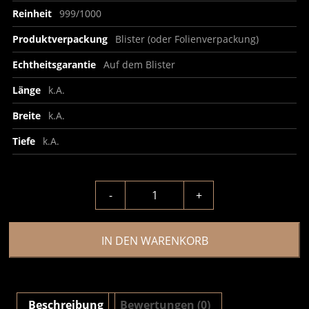
Reinheit
999/1000
Produktverpackung
Blister (oder Folienverpackung)
Echtheitsgarantie
Auf dem Blister
Länge
k.A.
Breite
k.A.
Tiefe
k.A.
-
+
IN DEN WARENKORB
Beschreibung
Bewertungen (0)