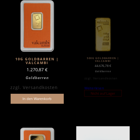
500G GOLDBARREN |
10G GOLDBARREN |
VALCAMBI
VALCAMBI
44.676,78
€
1.270,87
€
Goldbarren
Goldbarren
zzgl.
Versandkosten
zzgl.
Versandkosten
Weiterlesen
Nicht auf Lager
In den Warenkorb