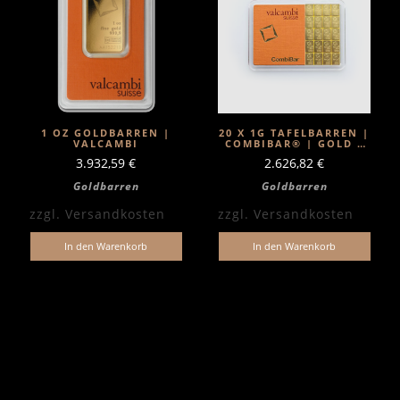
1 OZ GOLDBARREN |
20 X 1G TAFELBARREN |
VALCAMBI
COMBIBAR® | GOLD |
VALCAMBI
3.932,59
€
2.626,82
€
Goldbarren
Goldbarren
zzgl.
Versandkosten
zzgl.
Versandkosten
In den Warenkorb
In den Warenkorb