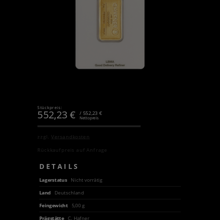
Stückpreis:
552,23
€
/ 552,23 €
Nettopreis
zzgl.
Versandkosten
Rückkaufpreis auf Anfrage
DETAILS
Lagerstatus
Nicht vorrätig
Land
Deutschland
Feingewicht
5,00 g
Prägstätte
C. Hafner