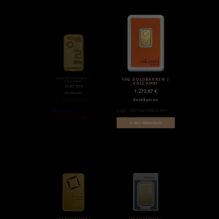
250G GOLDBARREN |
10G GOLDBARREN |
VALCAMBI
VALCAMBI
30.437,09
€
1.270,87
€
Goldbarren
Goldbarren
zzgl.
Versandkosten
zzgl.
Versandkosten
Weiterlesen
Nicht auf Lager
In den Warenkorb
1 OZ GOLDBARREN |
50G GOLDBARREN |