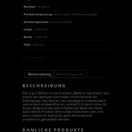
Reinheit
Feingold
Produktverpackung
Blister (oder Folienverpackung)
Echtheitsgarantie
Auf dem Blister
Länge
25,00 mm
Breite
15,00 mm
Tiefe
0,50 mm
Nicht vorrätig
Beschreibung
Bewertungen (0)
BESCHREIBUNG
Der 5 g C.Hafner ist ein Produkt „Made in Germany“ von
einem der weltweit führenden Unternehmen für
Edelmetalle. Der Barren, der ökologisch unbedenklich
und ethisch einwandfrei ist, enthält 5 Gramm reine 24-
Karat. Aufgrund der wirtschaftlichen Rolle von Gold
kann dieses Produkt eine solide Investition sein und
kann sowohl im Inland als auch international
problemlos gehandelt werden.
ÄHNLICHE PRODUKTE