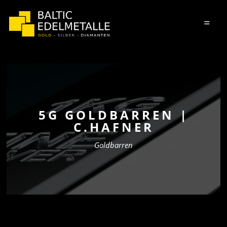
=
5G GOLDBARREN |
C.HAFNER
Goldbarren