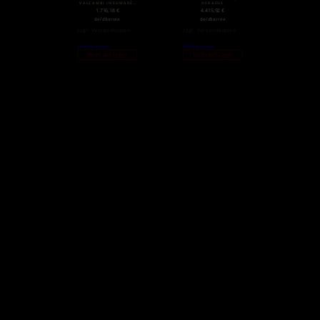
VALCAMBI (NEUWARE)
HERAEUS
| MATTE
1.716,18
€
4.415,92
€
Goldbarren
Goldbarren
zzgl.
Versandkosten
zzgl.
Versandkosten
Weiterlesen
Weiterlesen
Nicht auf Lager
Nicht auf Lager