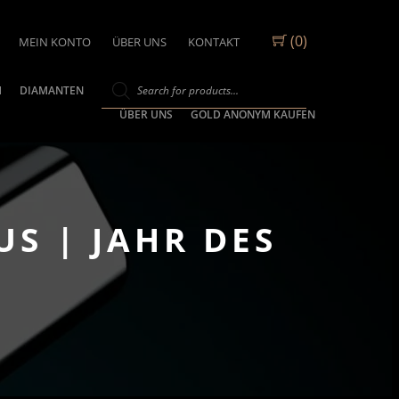
(0)
MEIN KONTO
ÜBER UNS
KONTAKT
M
DIAMANTEN
ÜBER UNS
GOLD ANONYM KAUFEN
S | JAHR DES