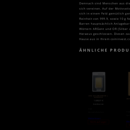
Demnach sind Menschen aus dies
sich vereinen. Auf der Motivsei
sich in einem Feld gemütlich ge
Reinheit von 999.9, sowie 10 g 
Barren hauptsächlich Anlagebarr
Wörtern ARGent und OR (Silber 
Heraeus geschlossen. Diesen za
Hause aus in Ihrem coininvest.c
ÄHNLICHE PRODU
20G GOLDBARREN |
HERAEUS
25
1.689,01
€
Goldbarren
zzgl.
zzg
Versandkosten
Ver
Weiterlesen
Wei
Nicht auf Lager
N