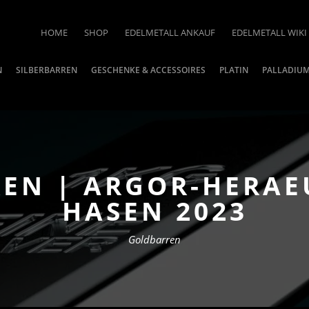
HOME
SHOP
EDELMETALL ANKAUF
EDELMETALL WIKI
N
SILBERBARREN
GESCHENKE & ACCESSOIRES
PLATIN
PALLADIU
EN | ARGOR-HERAEU
HASEN 2023
Goldbarren