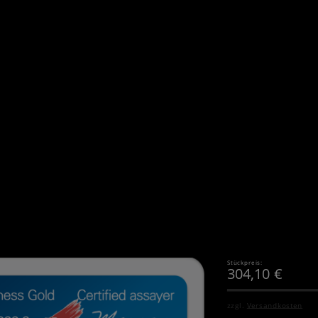
Stückpreis:
304,10
€
zzgl.
Versandkosten