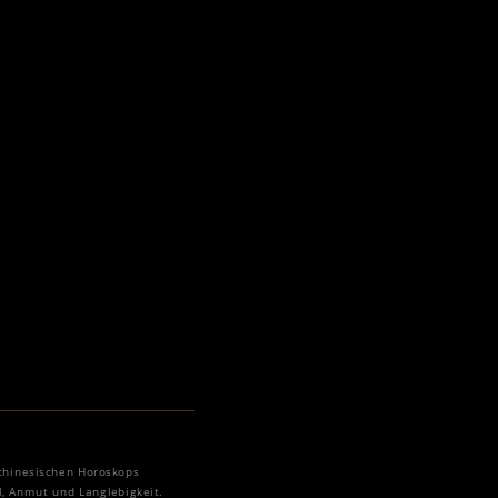
chinesischen Horoskops
l, Anmut und Langlebigkeit.