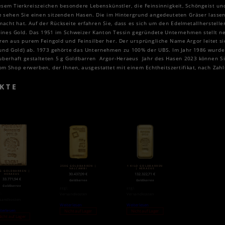
em Tierkreiszeichen besondere Lebenskünstler, die Feinsinnigkeit, Schöngeist und
te sehen Sie einen sitzenden Hasen. Die im Hintergrund angedeuteten Gräser lassen
macht hat. Auf der Rückseite erfahren Sie, dass es sich um den Edelmetallherstelle
feines Gold. Das 1951 im Schweizer Kanton Tessin gegründete Unternehmen stellt n
en aus purem Feingold und Feinsilber her. Der ursprüngliche Name Argor leitet s
und Gold) ab. 1973 gehörte das Unternehmen zu 100% der UBS. Im Jahr 1986 wurde 
uberhaft gestalteten 5 g Goldbarren Argor-Heraeus Jahr des Hasen 2023 können S
om Shop erwerben, der Ihnen, ausgestattet mit einem Echtheitszertifikat, nach Zah
KTE
250G GOLDBARREN |
1 KILO GOLDBARREN
VALCAMBI
| HERAEUS
0G GOLDBARREN |
30.437,09
€
132.322,71
€
HERAEUS
33.771,94
€
Goldbarren
Goldbarren
Goldbarren
zzgl.
zzgl.
l.
Versandkosten
Versandkosten
sandkosten
Weiterlesen
Weiterlesen
terlesen
Nicht auf Lager
Nicht auf Lager
icht auf Lager