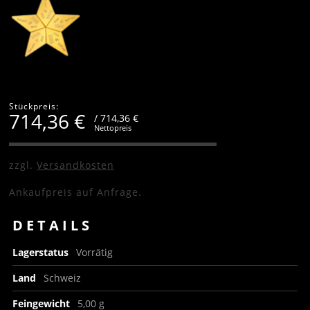
Stückpreis:
714,36
€
/ 714,36 €
Nettopreis
zzgl.
Versandkosten
Ankaufpreis auf Anfrage.
DETAILS
Lagerstatus
Vorrätig
Land
Schweiz
Feingewicht
5,00 g