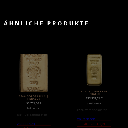
ÄHNLICHE PRODUKTE
1 KILO GOLDBARREN |
HERAEUS
250G GOLDBARREN |
132.322,71
€
HERAEUS
33.771,94
€
Goldbarren
Goldbarren
zzgl.
Versandkosten
zzgl.
Versandkosten
Weiterlesen
Nicht auf Lager
Weiterlesen