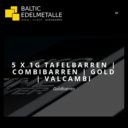
=
5 X 1G TAFELBARREN |
COMBIBARREN | GOLD
| VALCAMBI
Goldbarren