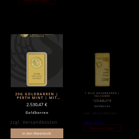
Nicht auf Lager
1 KILO GOLDBARREN |
20G GOLDBARREN |
VALCAMBI
PERTH MINT | MIT
123.443,27
€
ZERTIFIKAT
2.530,47
€
Goldbarren
Goldbarren
zzgl.
Versandkosten
zzgl.
Versandkosten
Weiterlesen
Nicht auf Lager
In den Warenkorb