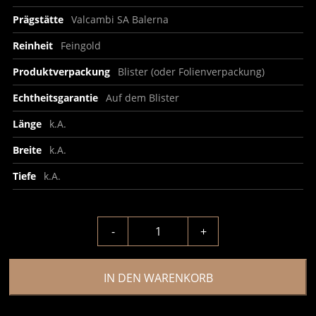
Prägstätte
Valcambi SA Balerna
Reinheit
Feingold
Produktverpackung
Blister (oder Folienverpackung)
Echtheitsgarantie
Auf dem Blister
Länge
k.A.
Breite
k.A.
Tiefe
k.A.
-
+
IN DEN WARENKORB