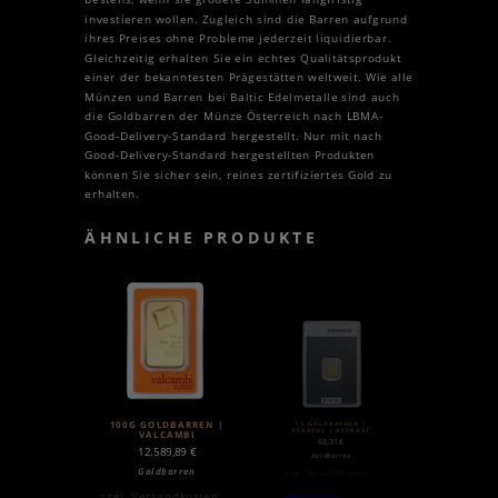
investieren wollen. Zugleich sind die Barren aufgrund
ihres Preises ohne Probleme jederzeit liquidierbar.
Gleichzeitig erhalten Sie ein echtes Qualitätsprodukt
einer der bekanntesten Prägestätten weltweit. Wie alle
Münzen und Barren bei Baltic Edelmetalle sind auch
die Goldbarren der Münze Österreich nach LBMA-
Good-Delivery-Standard hergestellt. Nur mit nach
Good-Delivery-Standard hergestellten Produkten
können Sie sicher sein, reines zertifiziertes Gold zu
erhalten.
ÄHNLICHE PRODUKTE
1G GOLDBARREN |
100G GOLDBARREN |
HERAEUS | GEPRÄGT
VALCAMBI
68,31
€
12.589,89
€
Goldbarren
Goldbarren
zzgl.
Versandkosten
zzgl.
Versandkosten
Weiterlesen