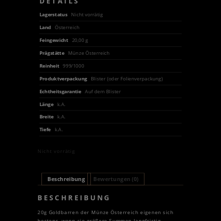
DETAILS
Lagerstatus
Nicht vorrätig
Land
Österreich
Feingewicht
20,00 g
Prägstätte
Münze Österreich
Reinheit
999/1000
Produktverpackung
Blister (oder Folienverpackung)
Echtheitsgarantie
Auf dem Blister
Länge
k.A.
Breite
k.A.
Tiefe
k.A.
Nicht vorrätig
Beschreibung
Bewertungen (0)
BESCHREIBUNG
20g Goldbarren der Münze Österreich eigenen sich
bestens, wenn sie größere Summen langfristig