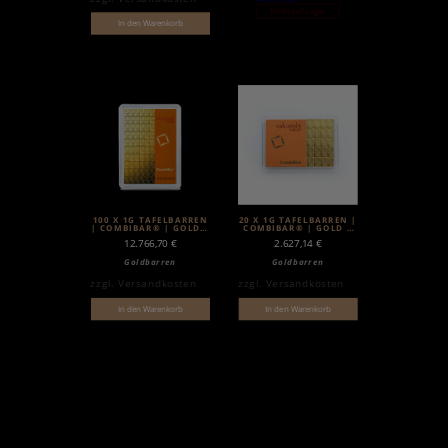
Nicht auf Lager
In den Warenkorb
100 X 1G TAFELBARREN
20 X 1G TAFELBARREN |
| COMBIBAR® | GOLD |
COMBIBAR® | GOLD |
VALCAMBI
VALCAMBI
12.766,70
€
2.627,14
€
Goldbarren
Goldbarren
zzgl.
Versandkosten
zzgl.
Versandkosten
In den Warenkorb
In den Warenkorb