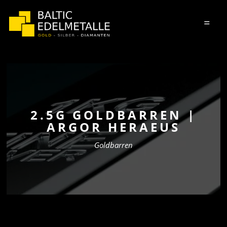
=
2.5G GOLDBARREN |
ARGOR HERAEUS
Goldbarren