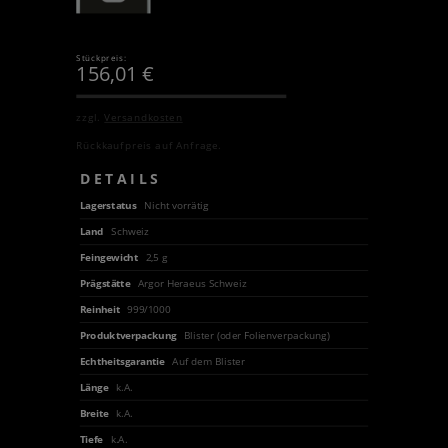
Stückpreis:
156,01
€
zzgl.
Versandkosten
Rückkaufpreis auf Anfrage.
DETAILS
Lagerstatus
Nicht vorrätig
Land
Schweiz
Feingewicht
2,5 g
Prägstätte
Argor Heraeus Schweiz
Reinheit
999/1000
Produktverpackung
Blister (oder Folienverpackung)
Echtheitsgarantie
Auf dem Blister
Länge
k.A.
Breite
k.A.
Tiefe
k.A.