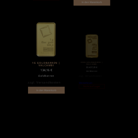
In den Warenkorb
250G GOLDBARREN |
1G GOLDBARREN |
VALCAMBI
VALCAMBI
30.437,09
€
134,16
€
Goldbarren
Goldbarren
zzgl.
Versandkosten
zzgl.
Versandkosten
Weiterlesen
Nicht auf Lager
In den Warenkorb