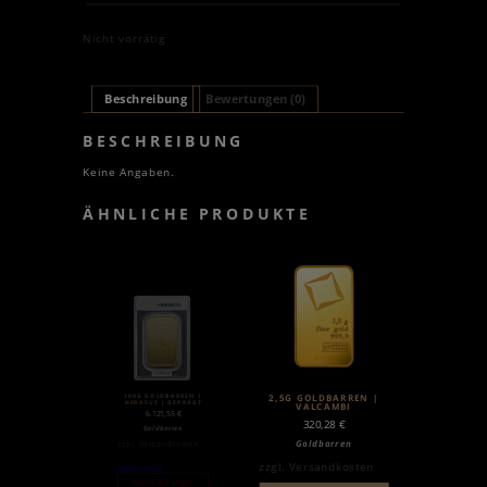
Nicht vorrätig
Beschreibung
Bewertungen (0)
BESCHREIBUNG
Keine Angaben.
ÄHNLICHE PRODUKTE
100G GOLDBARREN |
2,5G GOLDBARREN |
HERAEUS | GEPRÄGT
VALCAMBI
6.121,55
€
320,28
€
Goldbarren
Goldbarren
zzgl.
Versandkosten
zzgl.
Versandkosten
Weiterlesen
Nicht auf Lager