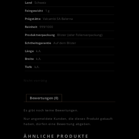
Land
Schweiz
Feingewicht
1 g
Prägstätte
Valcambi SA Balerna
Reinheit
999/1000
Produktverpackung
Blister (oder Folienverpackung)
Echtheitsgarantie
Auf dem Blister
Länge
k.A.
Breite
k.A.
Tiefe
k.A.
Nicht vorrätig
Bewertungen (0)
Es gibt noch keine Bewertungen.
Nur angemeldete Kunden, die dieses Produkt gekauft
haben, dürfen eine Bewertung abgeben.
ÄHNLICHE PRODUKTE