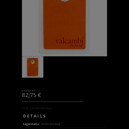
Stückpreis:
82,75
€
zzgl.
Versandkosten
DETAILS
Lagerstatus
Nicht vorrätig