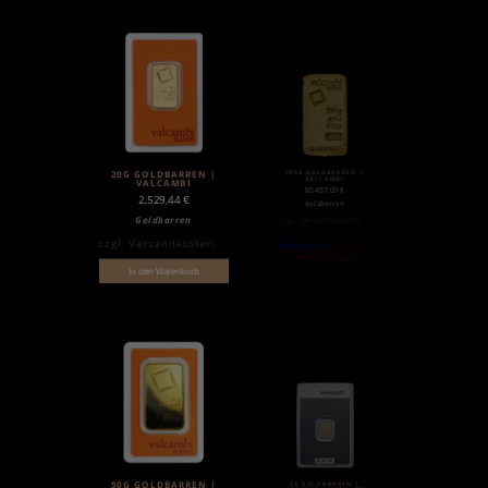
250G GOLDBARREN |
20G GOLDBARREN |
VALCAMBI
VALCAMBI
30.437,09
€
2.529,44
€
Goldbarren
Goldbarren
zzgl.
Versandkosten
zzgl.
Versandkosten
Weiterlesen
Nicht auf Lager
In den Warenkorb
1G GOLDBARREN |
50G GOLDBARREN |