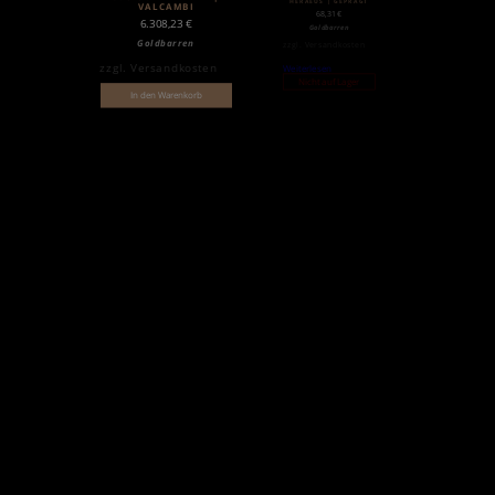
HERAEUS | GEPRÄGT
VALCAMBI
68,31
€
6.308,23
€
Goldbarren
Goldbarren
zzgl.
Versandkosten
zzgl.
Versandkosten
Weiterlesen
Nicht auf Lager
In den Warenkorb