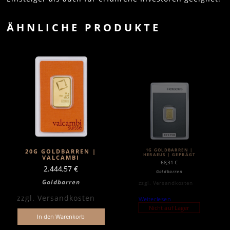
ÄHNLICHE PRODUKTE
1G GOLDBARREN |
20G GOLDBARREN |
HERAEUS | GEPRÄGT
VALCAMBI
68,31
€
2.444,57
€
Goldbarren
Goldbarren
zzgl.
Versandkosten
zzgl.
Versandkosten
Weiterlesen
Nicht auf Lager
In den Warenkorb