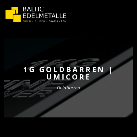
1G GOLDBARREN |
UMICORE
Goldbarren