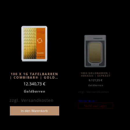
100G GOLDBARREN |
100 X 1G TAFELBARREN
HERAEUS | GEPRÄGT
| COMBIBAR® | GOLD |
6.121,55
€
VALCAMBI
12.340,73
€
Goldbarren
Goldbarren
zzgl.
Versandkosten
zzgl.
Versandkosten
Weiterlesen
Nicht auf Lager
In den Warenkorb