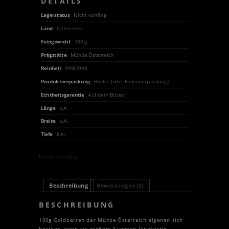
DETAILS
Lagerstatus
Nicht vorrätig
Land
Österreich
Feingewicht
100 g
Prägstätte
Münze Österreich
Reinheit
999/1000
Produktverpackung
Blister (oder Folienverpackung)
Echtheitsgarantie
Auf dem Blister
Länge
k.A.
Breite
k.A.
Tiefe
k.A.
Nicht vorrätig
Beschreibung
Bewertungen (0)
BESCHREIBUNG
100g Goldbarren der Münze Österreich eigenen sich
bestens, wenn sie größere Summen langfristig