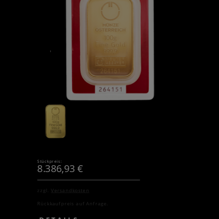
Stückpreis:
8.386,93
€
zzgl.
Versandkosten
Rückkaufpreis auf Anfrage.