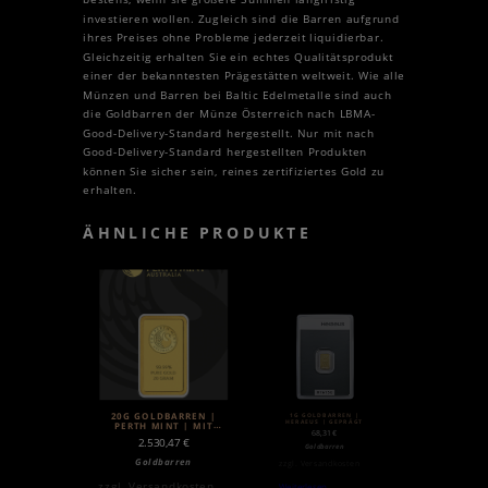
investieren wollen. Zugleich sind die Barren aufgrund
ihres Preises ohne Probleme jederzeit liquidierbar.
Gleichzeitig erhalten Sie ein echtes Qualitätsprodukt
einer der bekanntesten Prägestätten weltweit. Wie alle
Münzen und Barren bei Baltic Edelmetalle sind auch
die Goldbarren der Münze Österreich nach LBMA-
Good-Delivery-Standard hergestellt. Nur mit nach
Good-Delivery-Standard hergestellten Produkten
können Sie sicher sein, reines zertifiziertes Gold zu
erhalten.
ÄHNLICHE PRODUKTE
1G GOLDBARREN |
20G GOLDBARREN |
HERAEUS | GEPRÄGT
PERTH MINT | MIT
68,31
€
ZERTIFIKAT
2.530,47
€
Goldbarren
Goldbarren
zzgl.
Versandkosten
zzgl.
Versandkosten
Weiterlesen