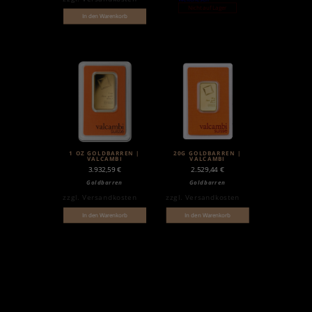
Nicht auf Lager
In den Warenkorb
1 OZ GOLDBARREN |
20G GOLDBARREN |
VALCAMBI
VALCAMBI
3.932,59
€
2.529,44
€
Goldbarren
Goldbarren
zzgl.
Versandkosten
zzgl.
Versandkosten
In den Warenkorb
In den Warenkorb