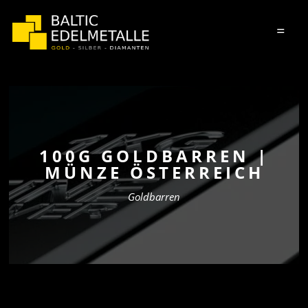
=
100G GOLDBARREN |
MÜNZE ÖSTERREICH
Goldbarren