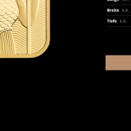
Breite
k.A.
Tiefe
k.A.