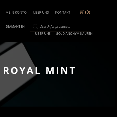
(0)
MEIN KONTO
ÜBER UNS
KONTAKT
M
DIAMANTEN
ÜBER UNS
GOLD ANONYM KAUFEN
 ROYAL MINT