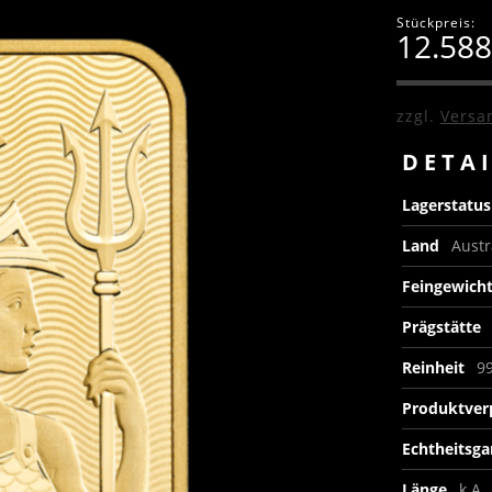
Stückpreis:
12.58
zzgl.
Versa
DETA
Lagerstatu
Land
Austr
Feingewich
Prägstätte
Reinheit
9
Produktve
Echtheitsga
Länge
k.A.