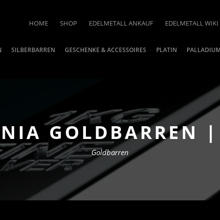
HOME
SHOP
EDELMETALL ANKAUF
EDELMETALL WIKI
N
SILBERBARREN
GESCHENKE & ACCESSOIRES
PLATIN
PALLADIU
NNIA GOLDBARREN |
Goldbarren