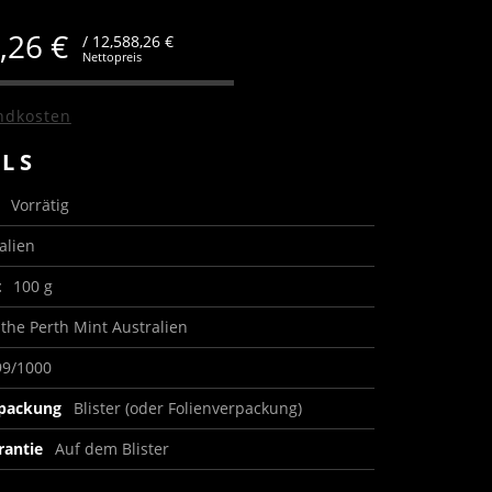
8,26
€
/ 12,588,26 €
Nettopreis
ndkosten
ILS
s
Vorrätig
alien
t
100 g
the Perth Mint Australien
99/1000
rpackung
Blister (oder Folienverpackung)
rantie
Auf dem Blister