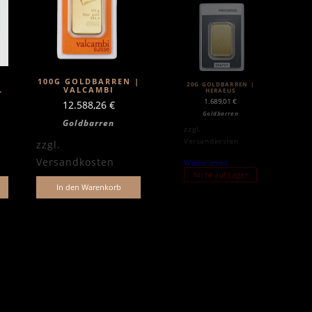
100G GOLDBARREN |
20G GOLDBARREN |
VALCAMBI
HERAEUS
LD
1.689,01
€
12.588,26
€
Goldbarren
Goldbarren
zzgl.
Versandkosten
zzgl.
Versandkosten
Weiterlesen
Nicht auf Lager
In den Warenkorb