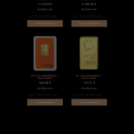
1.270,60
€
6.306,90
€
Goldbarren
Goldbarren
zzgl.
Versandkosten
zzgl.
Versandkosten
In den Warenkorb
In den Warenkorb
5G GOLDBARREN |
1G GOLDBARREN |
VALCAMBI
VALCAMBI
642,48
€
137,21
€
Goldbarren
Goldbarren
zzgl.
Versandkosten
zzgl.
Versandkosten
In den Warenkorb
In den Warenkorb