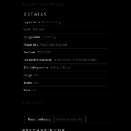
Rückkaufpreis auf Anfrage.
DETAILS
Lagerstatus
Nicht vorrätig
Land
England
Feingewicht
31.1035 g
Prägstätte
Royal Mint England
Reinheit
999/1000
Produktverpackung
Blister (oder Folienverpackung)
Echtheitsgarantie
Auf dem Blister
Länge
k.A.
Breite
k.A.
Tiefe
k.A.
Nicht vorrätig
Beschreibung
Bewertungen (0)
BESCHREIBUNG