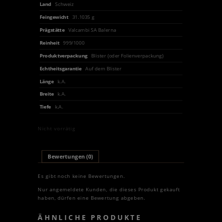
Land
Schweiz
Feingewicht
31.1035 g
Prägstätte
Valcambi SA Balerna
Reinheit
999/1000
Produktverpackung
Blister (oder Folienverpackung)
Echtheitsgarantie
Auf dem Blister
Länge
k.A.
Breite
k.A.
Tiefe
k.A.
Nicht vorrätig
Bewertungen (0)
Es gibt noch keine Bewertungen.
Nur angemeldete Kunden, die dieses Produkt gekauft
haben, dürfen eine Bewertung abgeben.
ÄHNLICHE PRODUKTE