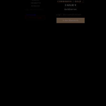
HERAEUS
COMBIBAR® | GOLD |
132.322,71
€
VALCAMBI
2.626,82
€
Goldbarren
Goldbarren
zzgl.
Versandkosten
zzgl.
Versandkosten
Weiterlesen
Nicht auf Lager
In den Warenkorb