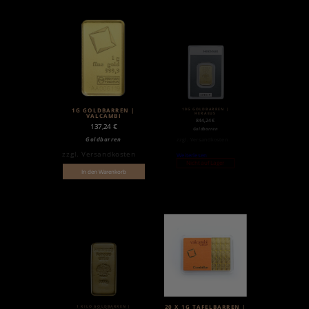
10G GOLDBARREN |
1G GOLDBARREN |
HERAEUS
VALCAMBI
844,24
€
137,24
€
Goldbarren
Goldbarren
zzgl.
Versandkosten
zzgl.
Versandkosten
Weiterlesen
Nicht auf Lager
In den Warenkorb
1 KILO GOLDBARREN |
20 X 1G TAFELBARREN |