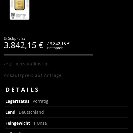
Stückpreis:
3.842,15
€
/ 3,842,15 €
Nettopreis
zzgl.
Versandkosten
Ankaufspreis auf Anfrage
DETAILS
Lagerstatus
Vorrätig
Land
Deutschland
Feingewicht
1 Unze