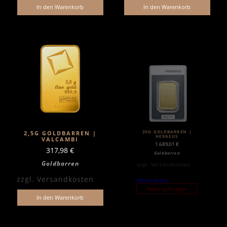
In den Warenkorb
In den Warenkorb
20G GOLDBARREN |
2,5G GOLDBARREN |
HERAEUS
VALCAMBI
1.689,01
€
317,98
€
Goldbarren
Goldbarren
zzgl.
Versandkosten
zzgl.
Versandkosten
Weiterlesen
Nicht auf Lager
In den Warenkorb