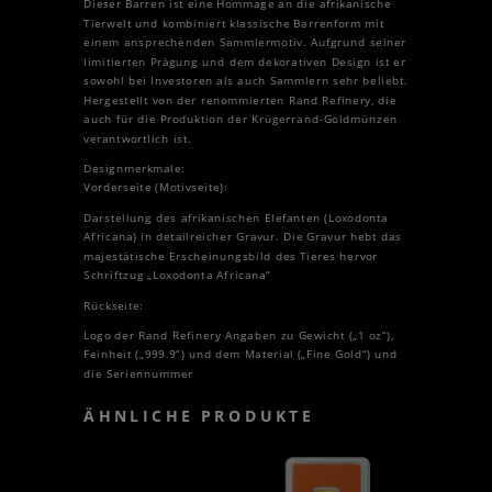
Dieser Barren ist eine Hommage an die afrikanische
Tierwelt und kombiniert klassische Barrenform mit
einem ansprechenden Sammlermotiv. Aufgrund seiner
limitierten Prägung und dem dekorativen Design ist er
sowohl bei Investoren als auch Sammlern sehr beliebt.
Hergestellt von der renommierten Rand Refinery, die
auch für die Produktion der Krügerrand-Goldmünzen
verantwortlich ist.
Designmerkmale:
Vorderseite (Motivseite):
Darstellung des afrikanischen Elefanten (Loxodonta
Africana) in detailreicher Gravur. Die Gravur hebt das
majestätische Erscheinungsbild des Tieres hervor
Schriftzug „Loxodonta Africana“
Rückseite:
Logo der Rand Refinery Angaben zu Gewicht („1 oz“),
Feinheit („999.9“) und dem Material („Fine Gold“) und
die Seriennummer
ÄHNLICHE PRODUKTE