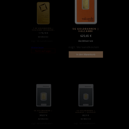
1 OZ GOLDBARREN |
5G GOLDBARREN |
VALCAMBI (NEUWARE)
VALCAMBI
| MATTE
1.716,18
€
625,65
€
Goldbarren
Goldbarren
zzgl.
Versandkosten
zzgl.
Versandkosten
Weiterlesen
Nicht auf Lager
In den Warenkorb
5G GOLDBARREN |
1G GOLDBARREN |
HERAEUS
HERAEUS | GEPRÄGT
305,57
€
68,31
€
Goldbarren
Goldbarren
zzgl.
Versandkosten
zzgl.
Versandkosten