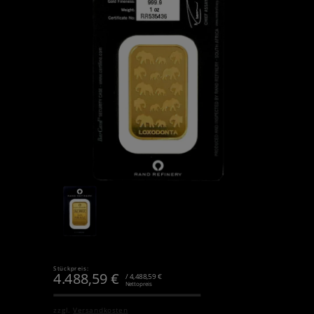
Stückpreis:
4.488,59
€
/ 4,488,59 €
Nettopreis
zzgl.
Versandkosten