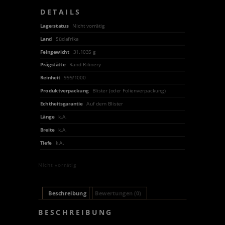
DETAILS
Lagerstatus
Nicht vorrätig
Land
Südafrika
Feingewicht
31.1035 g
Prägstätte
Rand Rifinery
Reinheit
999/1000
Produktverpackung
Blister (oder Folienverpackung)
Echtheitsgarantie
Auf dem Blister
Länge
k.A.
Breite
k.A.
Tiefe
k.A.
Nicht vorrätig
Beschreibung
Bewertungen (0)
BESCHREIBUNG