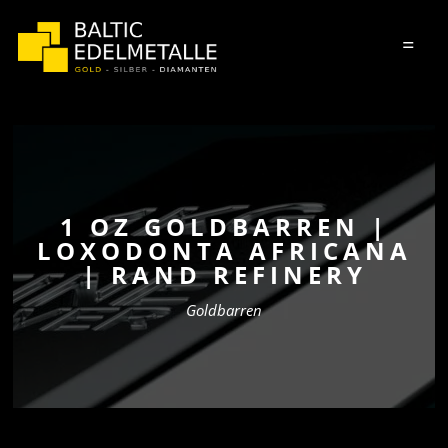
=
1 OZ GOLDBARREN |
LOXODONTA AFRICANA
| RAND REFINERY
Goldbarren