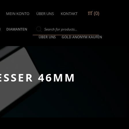
(0)
MEIN KONTO
ÜBER UNS
KONTAKT
M
DIAMANTEN
ÜBER UNS
GOLD ANONYM KAUFEN
ESSER 46MM