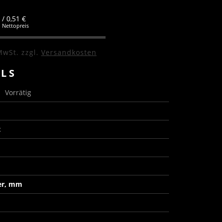
/ 0,51 €
Nettopreis
MwSt.
zzgl.
Versandkosten
ILS
s
Vorrätig
t
er, mm