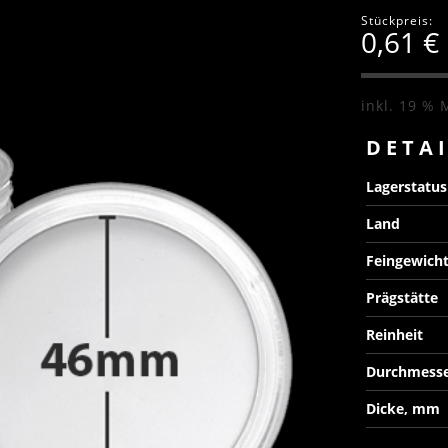
Stückpreis:
0,61
€
inkl. 19 % 
DETA
Lagerstatu
Land
Feingewich
Prägstätte
Reinheit
Durchmess
Dicke, mm