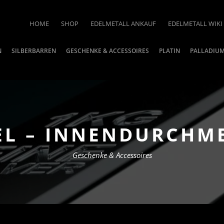
HOME
SHOP
EDELMETALL ANKAUF
EDELMETALL WIKI
N
SILBERBARREN
GESCHENKE & ACCESSOIRES
PLATIN
PALLADIU
L – INNENDURCHM
Geschenke & Accessoires