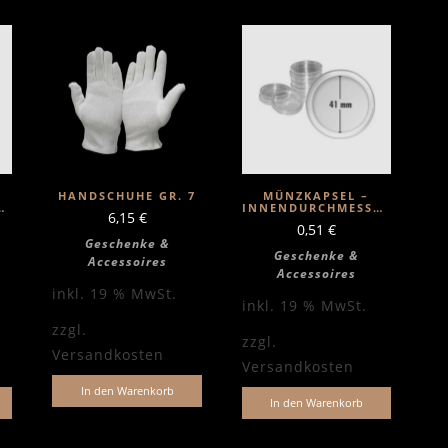
HANDSCHUHE GR. 7
MÜNZKAPSEL –
ER
INNENDURCHMESSER
6,15
€
41MM
0,51
€
Geschenke &
Geschenke &
Accessoires
Accessoires
inkl. 19 % MwSt.
inkl. 19 % MwSt.
zzgl.
zzgl.
Versandkosten
Versandkosten
In den Warenkorb
In den Warenkorb