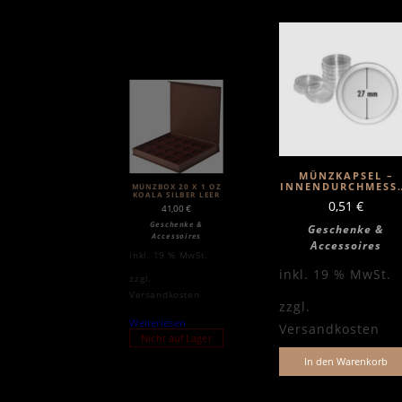
MÜNZKAPSEL –
INNENDURCHMESS
MÜNZBOX 20 X 1 OZ
KOALA SILBER LEER
27MM
0,51
€
41,00
€
Geschenke &
Geschenke &
Accessoires
Accessoires
inkl. 19 % MwSt.
inkl. 19 % MwSt.
zzgl.
Versandkosten
zzgl.
Weiterlesen
Versandkosten
Nicht auf Lager
In den Warenkorb