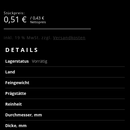
Stückpreis:
0,51
€
/ 0,43 €
Nettopreis
inkl. 19 % MwSt.
zzgl.
Versandkosten
DETAILS
Lagerstatus
Vorrätig
Land
Feingewicht
Prägstätte
Reinheit
Durchmesser, mm
Dicke, mm