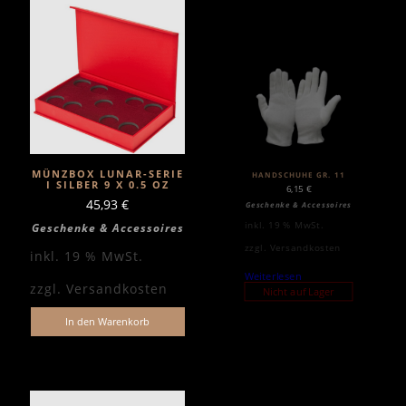
MÜNZBOX LUNAR-SERIE
HANDSCHUHE GR. 11
I SILBER 9 X 0.5 OZ
6,15
€
45,93
€
Geschenke & Accessoires
inkl. 19 % MwSt.
Geschenke & Accessoires
zzgl.
Versandkosten
inkl. 19 % MwSt.
Weiterlesen
zzgl.
Versandkosten
Nicht auf Lager
In den Warenkorb