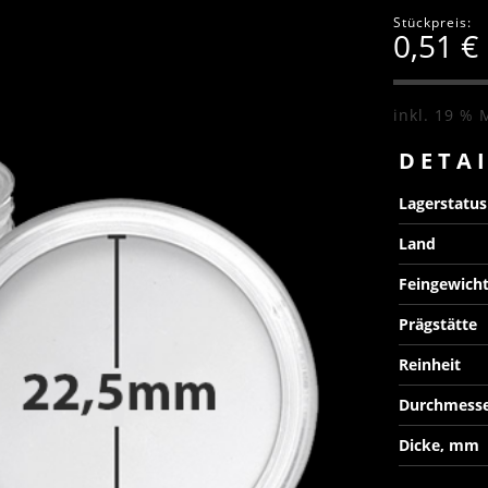
Stückpreis:
0,51
€
inkl. 19 % 
DETA
Lagerstatu
Land
Feingewich
Prägstätte
Reinheit
Durchmess
Dicke, mm