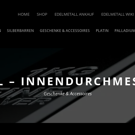
HOME
SHOP
EDELMETALL ANKAUF
EDELMETALL WIKI
N
SILBERBARREN
GESCHENKE & ACCESSOIRES
PLATIN
PALLADIU
 – INNENDURCHME
Geschenke & Accessoires