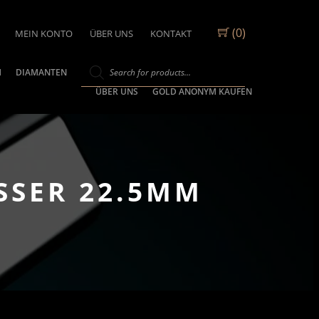
(0)
MEIN KONTO
ÜBER UNS
KONTAKT
M
DIAMANTEN
ÜBER UNS
GOLD ANONYM KAUFEN
SSER 22.5MM