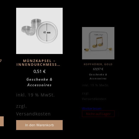
7
MÜNZKAPSEL –
INNENDURCHMESSER
KOPFHÖRER, GOLD
41MM
69,97
€
0,51
€
Geschenke &
Accessoires
Geschenke &
Accessoires
inkl. 19 % MwSt.
zzgl.
inkl. 19 % MwSt.
Versandkosten
zzgl.
Weiterlesen
Versandkosten
Nicht auf Lager
In den Warenkorb