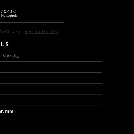
/ 0,43 €
Nettopreis
MwSt.
zzgl.
Versandkosten
ILS
s
Vorrätig
t
er, mm