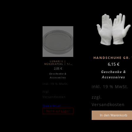
HANDSCHUHE GR. 
LUNAR II |
6,15
€
MÜNZKAPSEL | 1/2
OZ SILBER LEER
2,05
€
Geschenke &
Geschenke &
Accessoires
Accessoires
inkl. 19 % MwSt.
inkl. 19 % MwSt.
zzgl.
zzgl.
Versandkosten
Versandkosten
Weiterlesen
Nicht auf Lager
In den Warenkorb