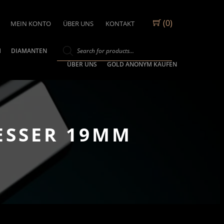
(0)
MEIN KONTO
ÜBER UNS
KONTAKT
M
DIAMANTEN
ÜBER UNS
GOLD ANONYM KAUFEN
ESSER 19MM