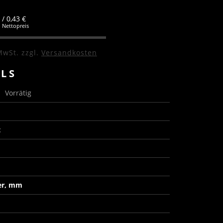
/ 0,43 €
Nettopreis
MwSt.
zzgl.
Versandkosten
ILS
s
Vorrätig
t
er, mm