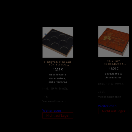
20 X 1OZ
LIBERTAD EINLAGE
KOOKABURRA
FÜR 8 X 5OZ
SILBER MÜNZBOX
SILBERMÜNZEN
41,00
€
10,25
€
Geschenke &
Geschenke &
,
Accessoires
Accessoires
Silbermünzen
inkl. 19 % MwSt.
inkl. 19 % MwSt.
zzgl.
zzgl.
Versandkosten
Versandkosten
Weiterlesen
Weiterlesen
Nicht auf Lager
Nicht auf Lager