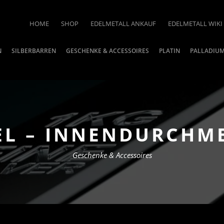
HOME
SHOP
EDELMETALL ANKAUF
EDELMETALL WIKI
N
SILBERBARREN
GESCHENKE & ACCESSOIRES
PLATIN
PALLADIU
L – INNENDURCHM
Geschenke & Accessoires