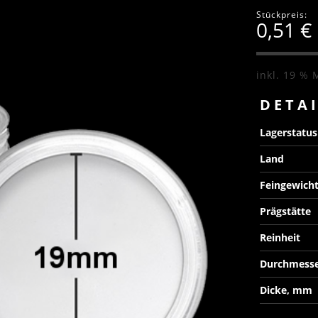
Stückpreis:
0,51
€
inkl. 19 % 
DETA
Lagerstatu
Land
Feingewich
Prägstätte
Reinheit
Durchmess
Dicke, mm