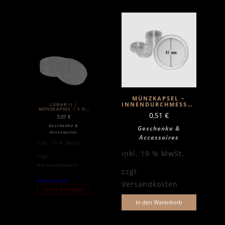
MÜNZKAPSEL –
INNENDURCHMESSER
LUNAR II |
MÜNZKAPSEL | 1 OZ
41MM
SILBER
0,51
€
3,07
€
Geschenke &
Geschenke &
Accessoires
Accessoires
inkl. 19 % MwSt.
inkl. 19 % MwSt.
zzgl.
Versandkosten
zzgl.
Weiterlesen
Versandkosten
Nicht auf Lager
In den Warenkorb