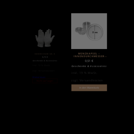
MÜNZKAPSEL –
HANDSCHUHE GR. 8
INNENDURCHMESSER
6,15
€
25MM
0,51
€
Geschenke & Accessoires
inkl. 19 % MwSt.
Geschenke & Accessoires
zzgl.
Versandkosten
inkl. 19 % MwSt.
Weiterlesen
zzgl.
Versandkosten
Nicht auf Lager
In den Warenkorb