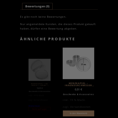
Bewertungen (0)
Es gibt noch keine Bewertungen.
Nur angemeldete Kunden, die dieses Produkt gekauft
haben, dürfen eine Bewertung abgeben.
ÄHNLICHE PRODUKTE
MÜNZKAPSEL –
MÜNZKAPSEL 1 KG
INNENDURCHMESSER
KOALA / LUNAR /
KOOKABURRA SILBER
27MM
10,25
€
0,51
€
Geschenke & Accessoires
Geschenke & Accessoires
inkl. 19 % MwSt.
inkl. 19 % MwSt.
zzgl.
Versandkosten
Weiterlesen
zzgl.
Versandkosten
Nicht auf Lager
In den Warenkorb