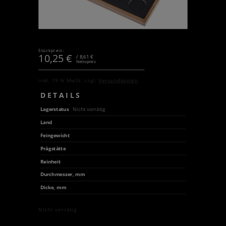
Stückpreis:
10,25
€
/ 8,61 €
Nettopreis
inkl. 19 % MwSt.
zzgl.
Versandkosten
DETAILS
Lagerstatus
Nicht vorrätig
Land
Feingewicht
Prägstätte
Reinheit
Durchmesser, mm
Dicke, mm
Nicht vorrätig