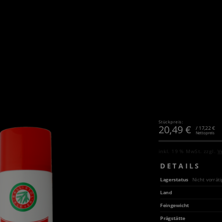
Stückpreis:
20,49
€
/ 17,22 €
Nettopreis
inkl. 19 % MwSt.
zzgl.
V
DETAILS
Lagerstatus
Nicht vorräti
Land
Feingewicht
Prägstätte