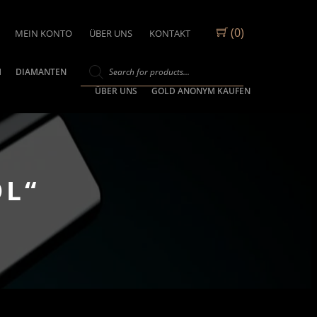
(0)
MEIN KONTO
ÜBER UNS
KONTAKT
M
DIAMANTEN
ÜBER UNS
GOLD ANONYM KAUFEN
OL“