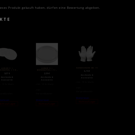
eses Produkt gekauft haben, dürfen eine Bewertung abgeben.
KTE
HANDSCHUHE GR. 11
LUNAR II |
LUNAR II |
NZKAPSEL | 1 OZ
MÜNZKAPSEL | 1/2
6,15
€
SILBER
OZ SILBER LEER
3,07
€
2,05
€
Geschenke &
Geschenke &
Geschenke &
Accessoires
Accessoires
Accessoires
inkl. 19 % MwSt.
l. 19 % MwSt.
inkl. 19 % MwSt.
zzgl.
l.
zzgl.
Versandkosten
sandkosten
Versandkosten
Weiterlesen
terlesen
Weiterlesen
Nicht auf Lager
icht auf Lager
Nicht auf Lager