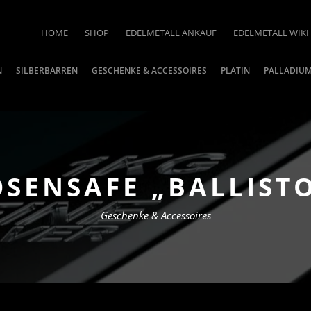
HOME
SHOP
EDELMETALL ANKAUF
EDELMETALL WIKI
N
SILBERBARREN
GESCHENKE & ACCESSOIRES
PLATIN
PALLADIU
SENSAFE „BALLIST
Geschenke & Accessoires