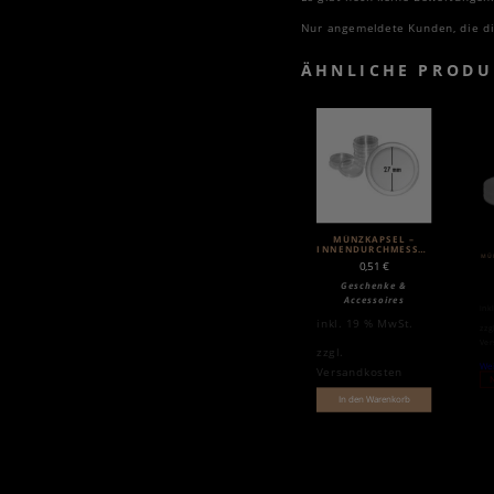
Nur angemeldete Kunden, die di
ÄHNLICHE PRODU
MÜNZKAPSEL –
INNENDURCHMESSER
MÜ
27MM
0,51
€
Geschenke &
Accessoires
ink
inkl. 19 % MwSt.
zzg
Ver
zzgl.
Wei
Versandkosten
N
In den Warenkorb