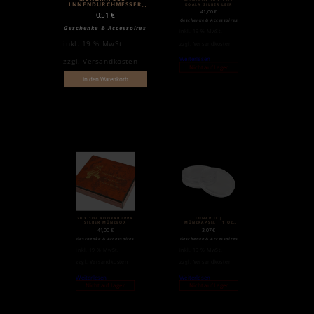
MÜNZBOX 20 X 1 OZ
INNENDURCHMESSER
KOALA SILBER LEER
30MM
41,00
€
0,51
€
Geschenke & Accessoires
Geschenke & Accessoires
inkl. 19 % MwSt.
inkl. 19 % MwSt.
zzgl.
Versandkosten
Weiterlesen
zzgl.
Versandkosten
Nicht auf Lager
In den Warenkorb
20 X 1OZ KOOKABURRA
LUNAR II |
SILBER MÜNZBOX
MÜNZKAPSEL | 1 OZ
SILBER
41,00
€
3,07
€
Geschenke & Accessoires
Geschenke & Accessoires
inkl. 19 % MwSt.
inkl. 19 % MwSt.
zzgl.
Versandkosten
zzgl.
Versandkosten
Weiterlesen
Weiterlesen
Nicht auf Lager
Nicht auf Lager