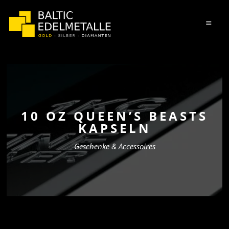
=
10 OZ QUEEN’S BEASTS
KAPSELN
Geschenke & Accessoires