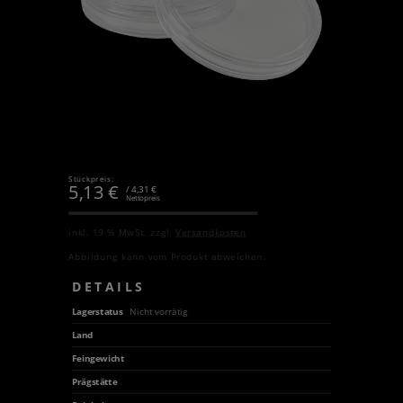
Stückpreis:
5,13
€
/ 4,31 €
Nettopreis
inkl. 19 % MwSt.
zzgl.
Versandkosten
Abbildung kann vom Produkt abweichen.
DETAILS
Lagerstatus
Nicht vorrätig
Land
Feingewicht
Prägstätte