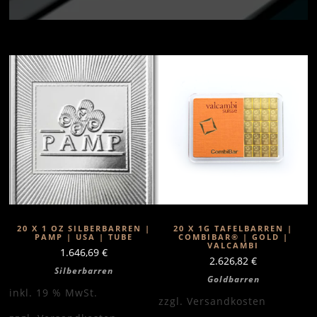
20 X 1 OZ SILBERBARREN |
20 X 1G TAFELBARREN |
PAMP | USA | TUBE
COMBIBAR® | GOLD |
VALCAMBI
1.646,69
€
2.626,82
€
Silberbarren
Goldbarren
inkl. 19 % MwSt.
zzgl.
Versandkosten