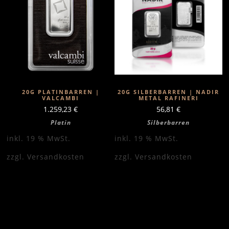
20G PLATINBARREN |
20G SILBERBARREN | NADIR
VALCAMBI
METAL RAFINERI
1.259,23
€
56,81
€
Platin
Silberbarren
inkl. 19 % MwSt.
inkl. 19 % MwSt.
zzgl.
Versandkosten
zzgl.
Versandkosten