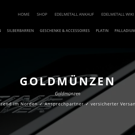
HOME
SHOP
EDELMETALL ANKAUF
EDELMETALL WIKI
N
SILBERBARREN
GESCHENKE & ACCESSOIRES
PLATIN
PALLADIU
GOLDMÜNZEN
Goldmünzen
ührend im Norden ✓ Ansprechpartner ✓ versicherter Versan