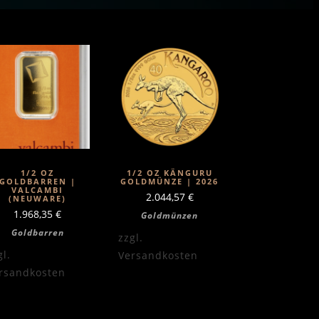
1/2 OZ
1/2 OZ KÄNGURU
GOLDBARREN |
GOLDMÜNZE | 2026
VALCAMBI
2.044,57
€
(NEUWARE)
1.968,35
€
Goldmünzen
Goldbarren
zzgl.
gl.
Versandkosten
rsandkosten