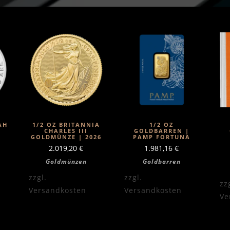
AH
1/2 OZ BRITANNIA
1/2 OZ
CHARLES III
GOLDBARREN |
GOLDMÜNZE | 2026
PAMP FORTUNA
2.019,20
€
1.981,16
€
Goldmünzen
Goldbarren
zzgl.
zzgl.
zz
Versandkosten
Versandkosten
Ve