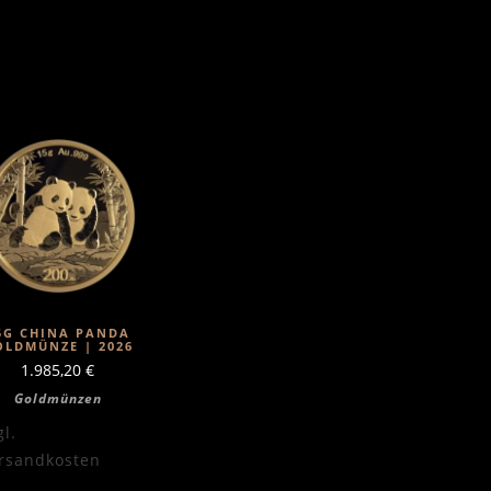
5G CHINA PANDA
OLDMÜNZE | 2026
1.985,20
€
Goldmünzen
gl.
rsandkosten