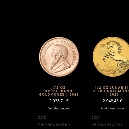
1/2 OZ
1/2 OZ LUNAR II
KRÜGERRAND
PFERD GOLDMÜN
GOLDMÜNZE | 2026
| 2026
2.038,71
€
2.048,46
€
Goldmünzen
Goldmünzen
zzgl.
zzgl.
Versandkosten
Versandkosten