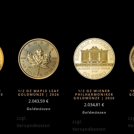
I
1/2 OZ MAPLE LEAF
1/2 OZ WIENER
1
ZE
GOLDMÜNZE | 2026
PHILHARMONIKER
G
GOLDMÜNZE | 2026
2.043,59
€
2.034,81
€
Goldmünzen
Goldmünzen
zzgl.
zz
zzgl.
Versandkosten
Ve
Versandkosten