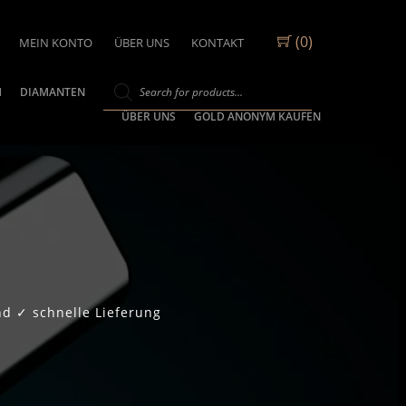
(0)
MEIN KONTO
ÜBER UNS
KONTAKT
M
DIAMANTEN
ÜBER UNS
GOLD ANONYM KAUFEN
d ✓ schnelle Lieferung