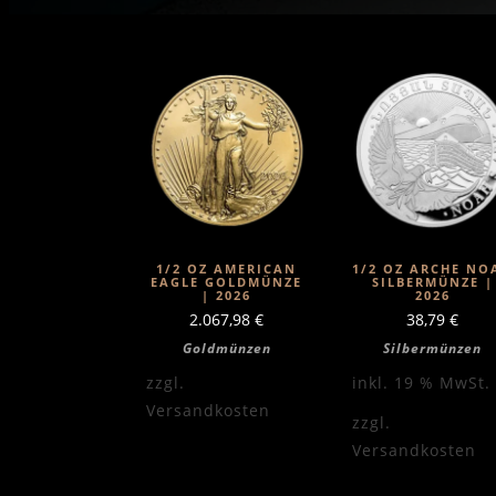
1/2 OZ AMERICAN
1/2 OZ ARCHE NO
EAGLE GOLDMÜNZE
SILBERMÜNZE |
| 2026
2026
2.067,98
€
38,79
€
Goldmünzen
Silbermünzen
zzgl.
inkl. 19 % MwSt.
Versandkosten
zzgl.
Versandkosten